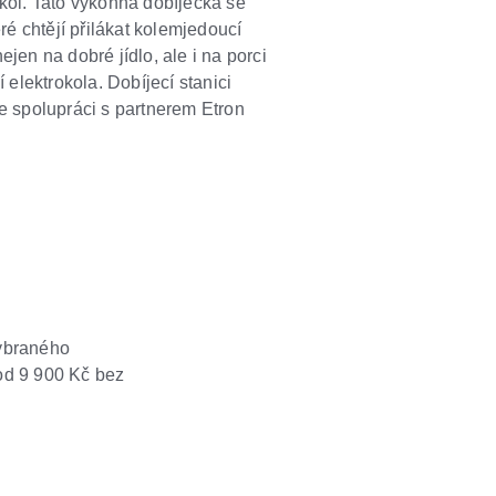
okol. Tato výkonná dobíječka se
eré chtějí přilákat kolemjedoucí
ejen na dobré jídlo, ale i na porci
í elektrokola. Dobíjecí stanici
spolupráci s partnerem Etron
vybraného
 od 9 900 Kč bez