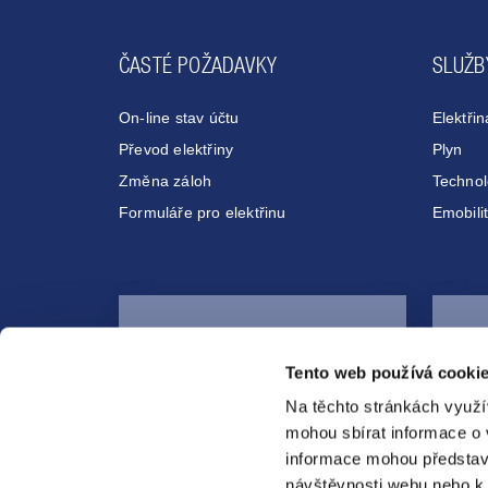
ČASTÉ POŽADAVKY
SLUŽB
On-line stav účtu
Elektřin
Převod elektřiny
Plyn
Změna záloh
Technol
Formuláře pro elektřinu
Emobili
Kontaktní e-mail
premobilita@pre.cz
Tento web používá cookie
Na těchto stránkách využí
mohou sbírat informace o 
informace mohou představ
návštěvnosti webu nebo k 