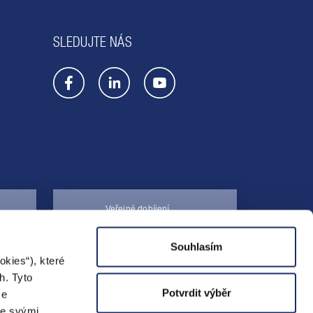
SLEDUJTE NÁS
Veřejné dobíjení
Mapa dobíjecích
Souhlasím
stanic
kies“), které
h. Tyto
Potvrdit výběr
ze
se svými