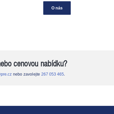
O nás
nebo cenovou nabídku?
pre.cz
nebo zavolejte
267 053 465
.