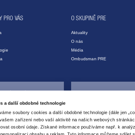
Y PRO VÁS
O SKUPINĚ PRE
a
Aktuality
O nás
ogie
Média
ta
Ombudsman PRE
Zákaznická linka
Veřejné dobíjení
267
055
267
Objednat čip
s a další obdobné technologie
nonstop
váme soubory cookies a další obdobné technologie (dále jen „coo
vašem zařízení nebo vaší aktivitě na našich webových stránkác
ovat osobní údaje. Získané informace používáme např. k analý
personalizaci obsahu a reklam. Tyto informace můžeme sdílet 