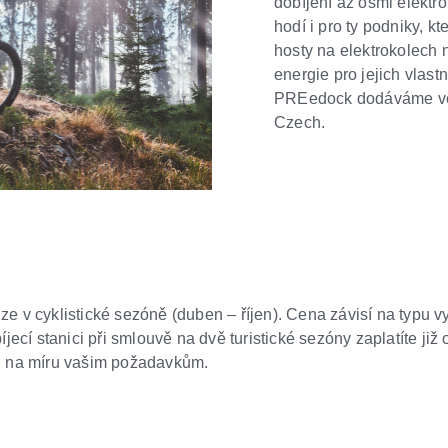
dobíjení až osmi elektr
hodí i pro ty podniky, kt
hosty na elektrokolech n
energie pro jejich vlastn
PREedock dodáváme ve 
Czech.
ze v cyklistické sezóně (duben – říjen). Cena závisí na typu 
íjecí stanici při smlouvě na dvě turistické sezóny zaplatíte již
 na míru vašim požadavkům.