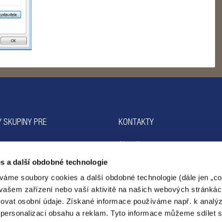
 SKUPINY PRE
KONTAKTY
na
Aktuality
O nás
s a další obdobné technologie
ogie
Média
váme soubory cookies a další obdobné technologie (dále jen „coo
ta
Ombudsman PRE
vašem zařízení nebo vaší aktivitě na našich webových stránkác
ovat osobní údaje. Získané informace používáme např. k analý
personalizaci obsahu a reklam. Tyto informace můžeme sdílet 