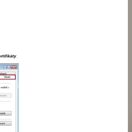
rtifikáty
.