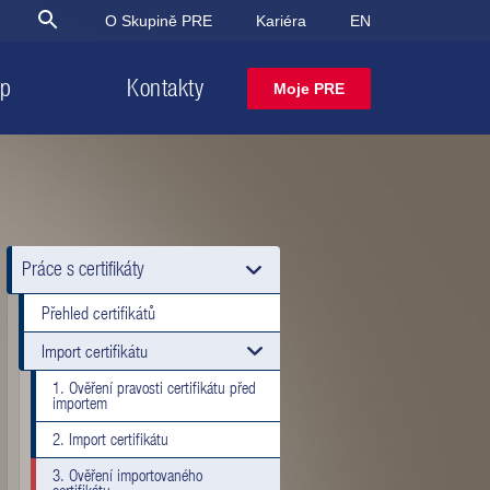
O Skupině PRE
Kariéra
EN
op
Kontakty
Moje PRE
Najděte řešení
Najděte řešení
Nenašli jste,
snadno a rychle
snadno a rychle
co jste hledali?
Elektřina od PRE
Plyn od PRE
Najít řešení
Práce s certifikáty
Přehled certifikátů
Import certifikátu
1. Ověření pravosti certifikátu před
importem
2. Import certifikátu
3. Ověření importovaného