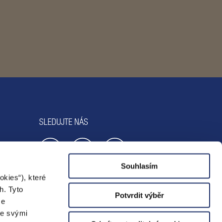
SLEDUJTE NÁS
Souhlasím
kies“), které
h. Tyto
Potvrdit výběr
ze
se svými