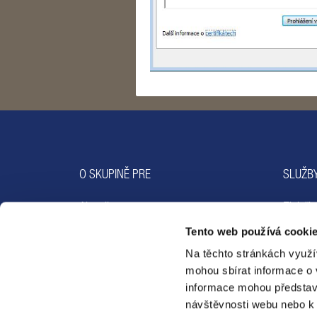
O SKUPINĚ PRE
SLUŽBY
Aktuality
Elektři
O nás
Plyn
Tento web používá cookie
Média
Technol
Na těchto stránkách využí
Aktivity PRE
Emobili
mohou sbírat informace o 
informace mohou představ
návštěvnosti webu nebo k 