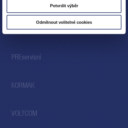
PRE distribuční služby
Potvrdit výběr
Odmítnout volitelné cookies
PREzákaznická
PREservisní
KORMAK
VOLTCOM