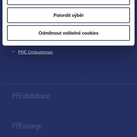
CONTACTS
Potvrdit výběr
800 550 055
Odmítnout volitelné cookies
Emergency Line
Customer Centre
PRE Ombudsman
PREdistribuce
PREenergo