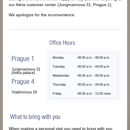
our Adria customer center (Jungmannova 31, Prague 1).
We apologize for the inconvenience.
Office Hours
Prague 1
Monday
08:30
a.m.
- 06:00
p.m.
Tuesday
08:30
a.m.
- 04:00
p.m.
Jungmannova 31
(Adria palace)
Wednesday
08:30 a.m. - 06:00 p.m.
Prague 4
Thursday
08:30
a.m.
- 04:00
p.m.
Vladimírova 18
Friday
08:30 a
.m.
- 12:00
noon
What to bring with you
When making a personal visit you need to bring with you