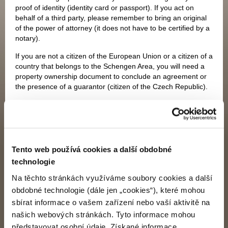
proof of identity (identity card or passport). If you act on
behalf of a third party, please remember to bring an original
of the power of attorney (it does not have to be certified by a
notary).
If you are not a citizen of the European Union or a citizen of a
country that belongs to the Schengen Area, you will need a
property ownership document to conclude an agreement or
the presence of a guarantor (citizen of the Czech Republic).
For communication with us, please select the most convenient
method.
Tento web používá cookies a další obdobné
technologie
Bank details
Na těchto stránkách využíváme soubory cookies a další
obdobné technologie (dále jen „cookies“), které mohou
Customer Line
sbírat informace o vašem zařízení nebo vaší aktivitě na
našich webových stránkách. Tyto informace mohou
Contact form
představovat osobní údaje. Získané informace