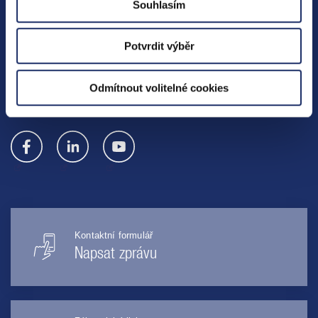
Souhlasím
O nás
Média
Potvrdit výběr
Ombudsman PRE
Odmítnout volitelné cookies
SLEDUJTE NÁS
Kontaktní formulář
Napsat zprávu