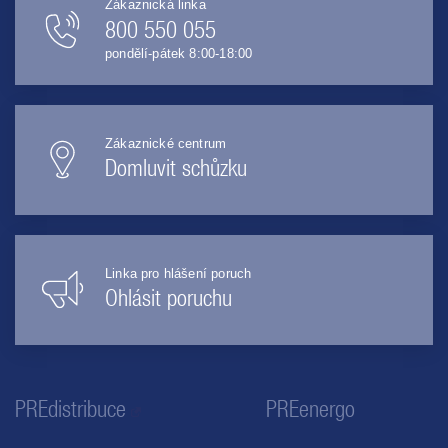
Zákaznická linka
800 550 055
pondělí-pátek 8:00-18:00
Zákaznické centrum
Domluvit schůzku
Linka pro hlášení poruch
Ohlásit poruchu
PREdistribuce
PREenergo