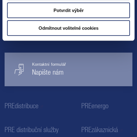
SLEDUJTE NÁS
Potvrdit výběr
Odmítnout volitelné cookies
Kontaktní formulář
Napište nám
PREdistribuce
PREenergo
PRE distribuční služby
PREzákaznická