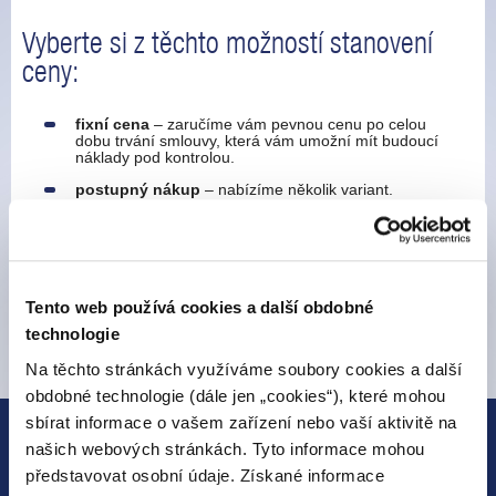
Vyberte si z těchto možností stanovení
ceny:
fixní cena
– zaručíme vám pevnou cenu po celou
dobu trvání smlouvy, která vám umožní mít budoucí
náklady pod kontrolou.
postupný nákup
– nabízíme několik variant.
Obecně se jedná o zajištění elektřiny v několika
nákupních krocích. Při tomto postupu se snižuje riziko
nákupu energie za nevýhodných podmínek v jednom
okamžiku.
spotový nákup –
elektřinu vám zajišťujeme na
denním trhu za spotové ceny.
Tento web používá cookies a další obdobné
technologie
Na těchto stránkách využíváme soubory cookies a další
obdobné technologie (dále jen „cookies“), které mohou
sbírat informace o vašem zařízení nebo vaší aktivitě na
našich webových stránkách. Tyto informace mohou
ELEKTŘINA
představovat osobní údaje. Získané informace