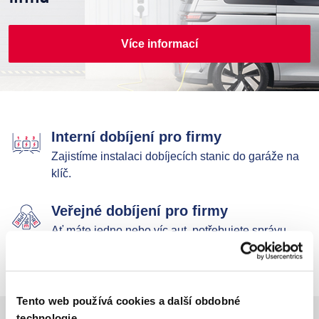
Více informací
Interní dobíjení pro firmy
Zajistíme instalaci dobíjecích stanic do garáže na
klíč.
Veřejné dobíjení pro firmy
Ať máte jedno nebo víc aut, potřebujete správu
palivových karet od PRE.
Tento web používá cookies a další obdobné
technologie