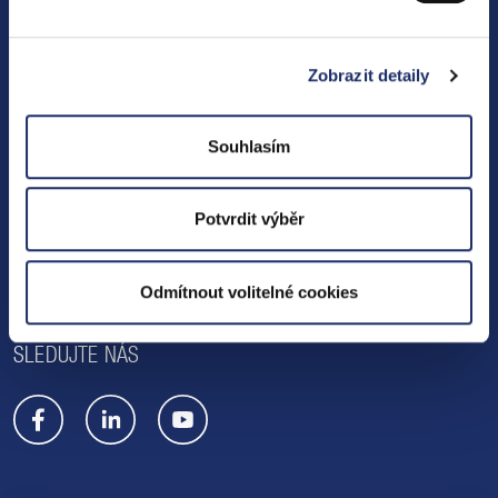
Vyberte si vhodný produkt
Obchodní podmínky
Zobrazit detaily
Chci přejít k PRE
Souhlasím
SLUŽBY PRO VÁS
Technické služby
Potvrdit výběr
Fakturace
Emobilita
Odmítnout volitelné cookies
SLEDUJTE NÁS