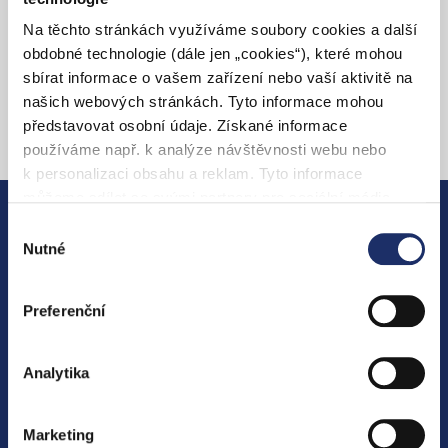
Hledáte dobíjení pro domácnosti?
Na těchto stránkách využíváme soubory cookies a další
obdobné technologie (dále jen „cookies“), které mohou
I pro domácnosti nabízíme širokou škálu služeb.
sbírat informace o vašem zařízení nebo vaší aktivitě na
Podívejte se dále…
našich webových stránkách. Tyto informace mohou
představovat osobní údaje. Získané informace
chevron_right
Zobrazit více
používáme např. k analýze návštěvnosti webu nebo
k personalizaci obsahu a reklam. Tyto informace
můžeme sdílet se svými partnery pro sociální média,
inzerci a analýzy. Partneři tyto údaje mohou zkombinovat
Výběr
ELEKTŘINA
s dalšími informacemi, které jste jim poskytli nebo které
Nutné
souhlasu
získali v důsledku toho, že používáte jejich služby. Jaké
Vyberte si vhodný produkt
typy cookies používáme, naleznete níže v přehledné
Preferenční
tabulce. Možnosti zpracování upravíte zaškrtnutím
Obchodní podmínky
příslušné varianty. Svoji volbu můžete kdykoliv změnit v
Chci přejít k PRE
zápatí stránky v „Nastavení cookies“.
Analytika
PLYN
Marketing