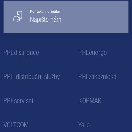
Kontaktní formulář
Napište nám
PREdistribuce
PREenergo
PRE distribuční služby
PREzákaznická
PREservisní
KORMAK
VOLTCOM
Yello