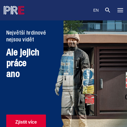
EN
o
Největší hrdinové
nejsou vidět
Ale jejich
práce
ano
Zjistit více