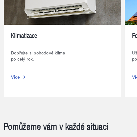
Klimatizace
Fo
Dopřejte si pohodové klima
Uš
po celý rok.
po
chevron_right
Více
Ví
Pomůžeme vám v každé situaci