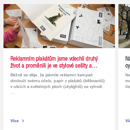
Reklamním plakátům jsme vdechli druhý
N
život a proměnili je ve stylové sešity a
cy
vystřihovánky pro děti
ze
Běžně se děje, že jakmile reklamní kampaň
Na
doslouží svému účelu, papír z plakátů (billboardů)
mu
v ulicích a světelných ploch (citylightů) se vyhodí.
či
…
chevron_right
Více
Ví