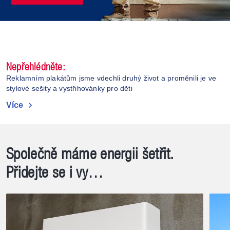
Nepřehlédněte:
Reklamním plakátům jsme vdechli druhý život a proměnili je ve
stylové sešity a vystřihovánky pro děti
chevron_right
Více
Společně máme energii šetřit.
Přidejte se i vy…