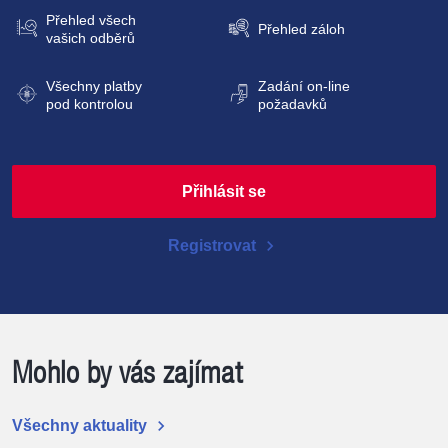
Přehled všech
Přehled záloh
vašich odběrů
Všechny platby
Zadání
on-line
pod kontrolou
požadavků
Přihlásit se
chevron_right
Registrovat
Mohlo by vás zajímat
chevron_right
Všechny aktuality