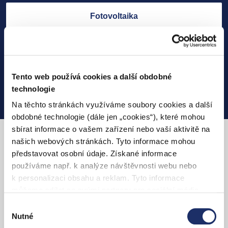
Fotovoltaika
Elektroinstalační práce
Tento web používá cookies a další obdobné
Další technologie
technologie
Na těchto stránkách využíváme soubory cookies a další
obdobné technologie (dále jen „cookies“), které mohou
sbírat informace o vašem zařízení nebo vaší aktivitě na
našich webových stránkách. Tyto informace mohou
S PRE dobijete svůj elektromobil
představovat osobní údaje. Získané informace
kdekoliv
používáme např. k analýze návštěvnosti webu nebo
k personalizaci obsahu a reklam. Tyto informace
můžeme sdílet se svými partnery pro sociální média,
inzerci a analýzy. Partneři tyto údaje mohou zkombinovat
Výběr
s dalšími informacemi, které jste jim poskytli nebo které
Nutné
souhlasu
získali v důsledku toho, že používáte jejich služby. Jaké