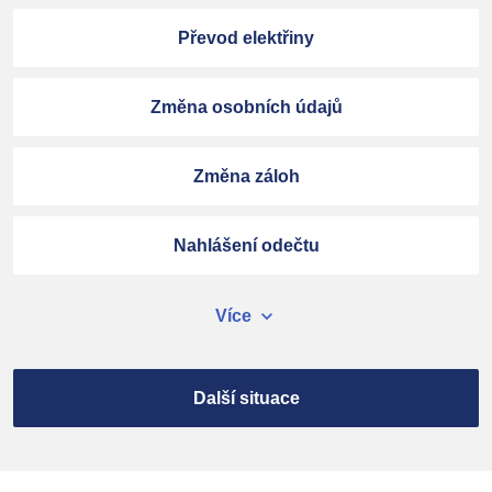
Převod elektřiny
Změna osobních údajů
Změna záloh
Nahlášení odečtu
expand_more
Více
Další situace