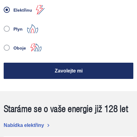
Elektřinu
Plyn
Oboje
Zavolejte mi
Staráme se o vaše energie již 128 let
chevron_right
Nabídka elektřiny