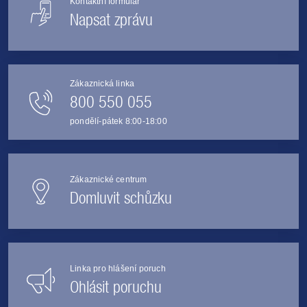
Kontaktní formulář
Napsat zprávu
Zákaznická linka
800 550 055
pondělí-pátek 8:00-18:00
Zákaznické centrum
Domluvit schůzku
Linka pro hlášení poruch
Ohlásit poruchu