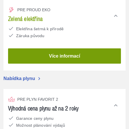
PRE PROUD EKO
expand_less
Zelená elektřina
Elektřina šetrná k přírodě
Záruka původu
Více informací
chevron_right
Nabídka plynu
PRE PLYN FAVORIT 2
expand_less
Výhodná cena plynu až na 2 roky
Garance ceny plynu
Možnost plánování výdajů