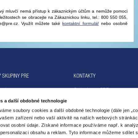
kový mluvčí nemá přístup k zákaznickým účtům a nemůže pomoci
ležitostech se obracejte na Zákaznickou linku, tel.: 800 550 055,
re@pre.cz. Využít můžete také
kontaktní formulář
nebo osobně
 SKUPINY PRE
KONTAKTY
ogie
Ombudsman PRE
ta
Kariéra
s a další obdobné technologie
p
váme soubory cookies a další obdobné technologie (dále jen „coo
vašem zařízení nebo vaší aktivitě na našich webových stránkác
ovat osobní údaje. Získané informace používáme např. k analý
personalizaci obsahu a reklam. Tyto informace můžeme sdílet 