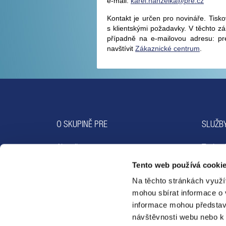
e-mail:
karel.hanzelka@pre.cz
Kontakt je určen pro novináře. Tis
s klientskými požadavky. V těchto zá
případně na e-mailovou adresu: p
navštívit
Zákaznické centrum
.
O SKUPINĚ PRE
SLUŽBY
Aktuality
Technol
O nás
Emobili
Tento web používá cookie
Média
E-sho
Na těchto stránkách využí
Aktivity PRE
mohou sbírat informace o 
informace mohou představ
návštěvnosti webu nebo k 