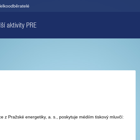
elkoodběratelé
ší aktivity PRE
e z Pražské energetiky, a. s., poskytuje médiím tiskový mluvčí: