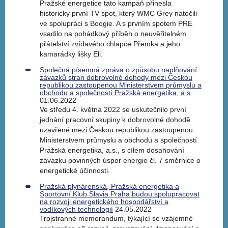
Pražské energetice tato kampaň přinesla
historicky první TV spot, který WMC Grey natočili
ve spolupráci s Boogie. A s prvním spotem PRE
vsadilo na pohádkový příběh o neuvěřitelném
přátelství zvídavého chlapce Přemka a jeho
kamarádky lišky Eli.
Společná písemná zpráva o způsobu naplňování
závazků stran dobrovolné dohody mezi Českou
republikou zastoupenou Ministerstvem průmyslu a
obchodu a společností Pražská energetika, a.s.
01.06.2022
Ve středu 4. května 2022 se uskutečnilo první
jednání pracovní skupiny k dobrovolné dohodě
uzavřené mezi Českou republikou zastoupenou
Ministerstvem průmyslu a obchodu a společností
Pražská energetika, a.s., s cílem dosahování
závazku povinných úspor energie čl. 7 směrnice o
energetické účinnosti.
Pražská plynárenská, Pražská energetika a
Sportovní Klub Slavia Praha budou spolupracovat
na rozvoji energetického hospodářství a
vodíkových technologií
24.05.2022
Trojstranné memorandum, týkající se vzájemné