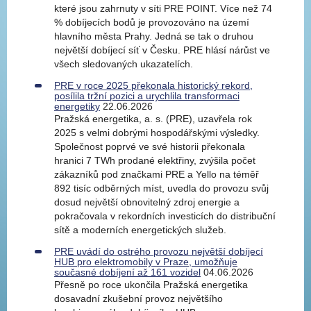
které jsou zahrnuty v síti PRE POINT. Více než 74
% dobíjecích bodů je provozováno na území
hlavního města Prahy. Jedná se tak o druhou
největší dobíjecí síť v Česku. PRE hlásí nárůst ve
všech sledovaných ukazatelích.
PRE v roce 2025 překonala historický rekord,
posílila tržní pozici a urychlila transformaci
energetiky
22.06.2026
Pražská energetika, a. s. (PRE), uzavřela rok
2025 s velmi dobrými hospodářskými výsledky.
Společnost poprvé ve své historii překonala
hranici 7 TWh prodané elektřiny, zvýšila počet
zákazníků pod značkami PRE a Yello na téměř
892 tisíc odběrných míst, uvedla do provozu svůj
dosud největší obnovitelný zdroj energie a
pokračovala v rekordních investicích do distribuční
sítě a moderních energetických služeb.
PRE uvádí do ostrého provozu největší dobíjecí
HUB pro elektromobily v Praze, umožňuje
současné dobíjení až 161 vozidel
04.06.2026
Přesně po roce ukončila Pražská energetika
dosavadní zkušební provoz největšího