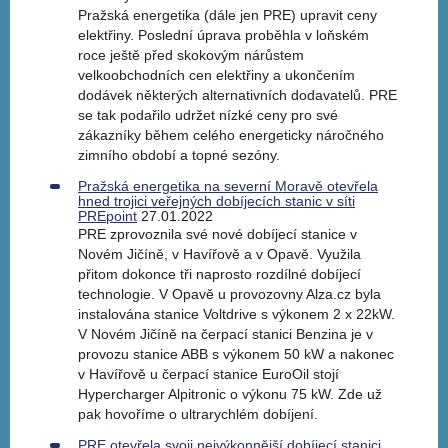
Pražská energetika (dále jen PRE) upravit ceny
elektřiny. Poslední úprava proběhla v loňském
roce ještě před skokovým nárůstem
velkoobchodních cen elektřiny a ukončením
dodávek některých alternativních dodavatelů. PRE
se tak podařilo udržet nízké ceny pro své
zákazníky během celého energeticky náročného
zimního období a topné sezóny.
Pražská energetika na severní Moravě otevřela
hned trojici veřejných dobíjecích stanic v síti
PREpoint
27.01.2022
PRE zprovoznila své nové dobíjecí stanice v
Novém Jičíně, v Havířově a v Opavě. Využila
přitom dokonce tři naprosto rozdílné dobíjecí
technologie. V Opavě u provozovny Alza.cz byla
instalována stanice Voltdrive s výkonem 2 x 22kW.
V Novém Jičíně na čerpací stanici Benzina je v
provozu stanice ABB s výkonem 50 kW a nakonec
v Havířově u čerpací stanice EuroOil stojí
Hypercharger Alpitronic o výkonu 75 kW. Zde už
pak hovoříme o ultrarychlém dobíjení.
PRE otevřela svoji nejvýkonnější dobíjecí stanici