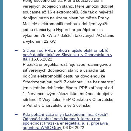
Kongresového centra Praha soustavu osmi
veřejných dobíjecích stanic, které umožní dobíjet
současně až 16 elektromobilů. Jde tak o největší
dobíjecí místo na území hlavního města Prahy.
Majitelé elektromobilů mohou k dobíjení využít
jednu stanici typu Hypercharger Alpitronic s
výkonem 75 kW a 7 dalších takzvaných AC stanic
s výkonem 22 kW.
S čipem od PRE mohou majitelé elektromobilů
nově dobíjet také ve Slovinsku, v Chorvatsku a v
Itálii
16.06.2022
Pražská energetika rozšiřuje svou roamingovou
síť veřejných dobíjecích stanic a usnadní tak
řidičům elektromobilů cestu na dovolenou ke
Středozemnímu moři. Zvládnout ji lze bez starostí
jen s jedním dobíjecím čipem. PRE zpřístupní od
1. července svým zákazníkům možnost dobíjet v
síti Enel X Way Italia, HEP-Opskrba v Chorvatsku
a Petrol v Chorvatsku a ve Slovinsku.
Kdo pohání vaše sny i každodenní maličkosti?
Odpověď nabízí nová kampaň, kterou pro
společnost Pražská energetika, a. s. připravila
agentura WMC Grey.
06.06.2022