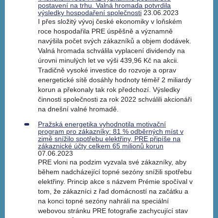
postavení na trhu. Valná hromada potvrdila
výsledky hospodaření společnosti
23.06.2023
I přes složitý vývoj české ekonomiky v loňském
roce hospodařila PRE úspěšně a významně
navýšila počet svých zákazníků a objem dodávek.
Valná hromada schválila vyplacení dividendy na
úrovni minulých let ve výši 439,96 Kč na akcii.
Tradičně vysoké investice do rozvoje a oprav
energetické sítě dosáhly hodnoty téměř 2 miliardy
korun a překonaly tak rok předchozí. Výsledky
činnosti společnosti za rok 2022 schválili akcionáři
na dnešní valné hromadě.
Pražská energetika vyhodnotila motivační
program pro zákazníky: 81 % odběrných míst v
zimě snížilo spotřebu elektřiny, PRE připíše na
zákaznické účty celkem 65 milionů korun
07.06.2023
PRE vloni na podzim vyzvala své zákazníky, aby
během nadcházející topné sezóny snížili spotřebu
elektřiny. Princip akce s názvem Prémie spočíval v
tom, že zákazníci z řad domácností na začátku a
na konci topné sezóny nahráli na speciální
webovou stránku PRE fotografie zachycující stav