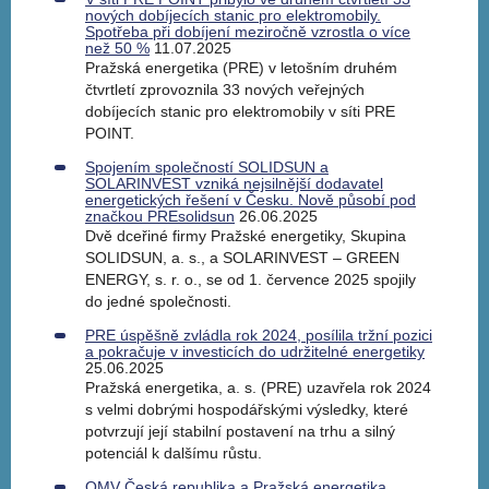
nových dobíjecích stanic pro elektromobily.
Spotřeba při dobíjení meziročně vzrostla o více
než 50 %
11.07.2025
Pražská energetika (PRE) v letošním druhém
čtvrtletí zprovoznila 33 nových veřejných
dobíjecích stanic pro elektromobily v síti PRE
POINT.
Spojením společností SOLIDSUN a
SOLARINVEST vzniká nejsilnější dodavatel
energetických řešení v Česku. Nově působí pod
značkou PREsolidsun
26.06.2025
Dvě dceřiné firmy Pražské energetiky, Skupina
SOLIDSUN, a. s., a SOLARINVEST – GREEN
ENERGY, s. r. o., se od 1. července 2025 spojily
do jedné společnosti.
PRE úspěšně zvládla rok 2024, posílila tržní pozici
a pokračuje v investicích do udržitelné energetiky
25.06.2025
Pražská energetika, a. s. (PRE) uzavřela rok 2024
s velmi dobrými hospodářskými výsledky, které
potvrzují její stabilní postavení na trhu a silný
potenciál k dalšímu růstu.
OMV Česká republika a Pražská energetika