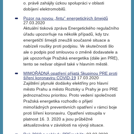
o. právě zahájily úzkou spolupráci v oblasti
dobíjení elektromobilů.
Pozor na novou „fintu“ energetických šmejdů
27.03.2020
Aktuální tisková zpráva Energetického regulačního
úřadu upozorňuje na několik případů, kdy tzv.
energetičtí šmejdi zneužili současné situace a
nabízeli roušky proti podpisu. Ve skutečnosti šlo
ale o podpis pod smlouvou o změně dodavatele a
jak upozorňuje Pražská energetika (dále jen PRE),
tento se nešvar objevil také v hlavním městě.
MIMOŘÁDNÁ opatření přijatá Skupinou PRE proti
šíření koronaviru COVID-19
17.03.2020
Zajištění plynulé dodávky elektřiny pro hlavní
město Prahu a město Roztoky u Prahy je pro PRE
jednoznačnou prioritou. Proto vedení společnosti
Pražská energetika rozhodlo o přijetí
mimořádných preventivních opatření v rámci boje
proti šíření koronaviru. Opatření vstoupila v
platnost 16. 3. 2020 a jsou průběžně
aktualizována v závislosti na vývoji situace.