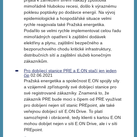
přijatá k zamezení šíření nákazy způsobila
mimořádně hlubokou recesi, došlo k výraznému
poklesu poptávky po dodávce energií. Na vývoj
epidemiologické a hospodářské situace velmi
rychle reagovala také Pražská energetika.
Podařilo se velmi rychle implementovat celou řadu
mimořádných opatření k zajištění dodávek
elektřiny a plynu, zajištění bezpečného a
bezporuchového chodu kritické infrastruktury,
distribučních sítí a zajištění služeb konečným
zákazníkům.
Pro dobíjecí stanice PRE a E.ON stačí jen jeden
čip
02.06.2021
Pražská energetika a společnost E.ON spojily síly
a vzájemně zpřístupnily své dobíjecí stanice pro
své registrované zákazníky. Znamená to, že
zákazník PRE bude moci s čipem od PRE využívat
pro dobíjení nejen síť stanic PREpoint, ale také
veřejnou dobíjecí síť E.ON Drive. To platí
samozřejmě i obráceně, tedy klienti s kartou E.ON
mohou dobíjet nejen v síti E.ON Drive, ale i v síti
PREpoint.