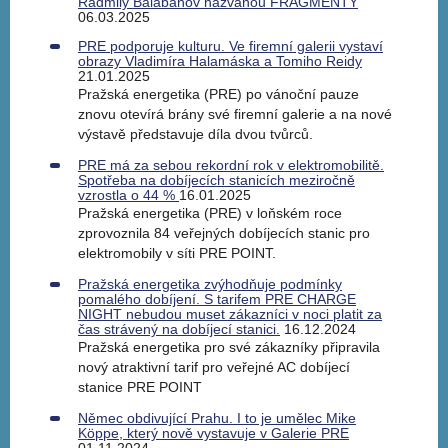
Radmily Balabanov nazvanou FRAGMENTY
06.03.2025
PRE podporuje kulturu. Ve firemní galerii vystaví
obrazy Vladimíra Halamáska a Tomiho Reidy
21.01.2025
Pražská energetika (PRE) po vánoční pauze
znovu otevírá brány své firemní galerie a na nové
výstavě představuje díla dvou tvůrců.
PRE má za sebou rekordní rok v elektromobilitě.
Spotřeba na dobíjecích stanicích meziročně
vzrostla o 44 %
16.01.2025
Pražská energetika (PRE) v loňském roce
zprovoznila 84 veřejných dobíjecích stanic pro
elektromobily v síti PRE POINT.
Pražská energetika zvýhodňuje podmínky
pomalého dobíjení. S tarifem PRE CHARGE
NIGHT nebudou muset zákazníci v noci platit za
čas strávený na dobíjecí stanici.
16.12.2024
Pražská energetika pro své zákazníky připravila
nový atraktivní tarif pro veřejné AC dobíjecí
stanice PRE POINT
Němec obdivující Prahu. I to je umělec Mike
Köppe, který nově vystavuje v Galerie PRE