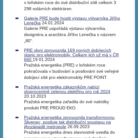
v loňském roce do své distribuční sítě celkem 3
298 solárních elektráren.
Galerie PRE bude hostit výstavu výtvarníka Jiřího
Lenečka
24.01.2024
Galerie PRE uspořádá výstavu výtvarníka,
designéra a aranžéra Jiřího Lenečka s názvem
„80“.
PRE vloni zprovoznila 169 nových dobíjecích
stanic pro elektromobily. Celkem jich už má v ČR
660
19.01.2024
Pražská energetika (PRE) v loňském roce
pokračovala v budování a posilování své veřejné
dobíjecí sítě pro elektromobily PRE POINT.
Pražská energetika zákazníkům nabízí
stoprocentně zelenou elektřinu pro rok 2024
20.10.2023
Pražská energetika zařadila do své nabídky
produkt PRE PROUD EKO.
Pražská energetika zprovoznila transformovnu
Slivenec, posiluje tak distribuční soustavu na
jihozápadě metropole
26.09.2023
Pražská energetika dnes slavnostně uvedla do