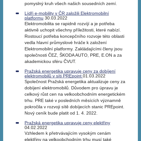
pomyslný kruh všech našich sousedních zemí.
Lídři e-mobility v ČR založili Elektromobilní
platformu
30.03.2022
Elektromobilita se rapidně rozvíjí a je potřeba
aktivně uchopit všechny příležitosti, které nabízí.
Rostoucí potřeba koncepčního rozvoje této oblasti
vedla hlavní průmyslové hráče k založení
Elektromobilní platformy. Zakládajícími členy jsou
společnosti ČEZ, ŠKODA AUTO, PRE, E.ON a za
akademickou sféru ČVUT.
Pražská energetika upravuje ceny za dobíjení
elektromobilů v síti PREpoint
01.03.2022
Společnost Pražská energetika aktualizuje ceny za
dobíjení elektromobilů. Důvodem pro úpravu je
celkový růst cen na velkoobchodním energetickém
trhu. PRE také v posledních měsících významně
pokročila v rozvoji sítě dobíjecích stanic PREpoint.
Nový ceník bude platit od 1. 4. 2022.
Pražská energetika upravuje ceny elektřiny
04.02.2022
Vzhledem k přetrvávajícím vysokým cenám
elektřiny na velkoobchodním trhu musí také