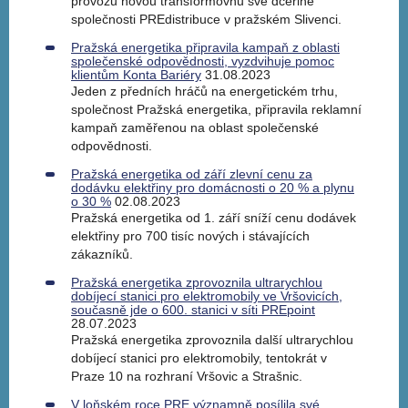
provozu novou transformovnu své dceřiné
společnosti PREdistribuce v pražském Slivenci.
Pražská energetika připravila kampaň z oblasti
společenské odpovědnosti, vyzdvihuje pomoc
klientům Konta Bariéry
31.08.2023
Jeden z předních hráčů na energetickém trhu,
společnost Pražská energetika, připravila reklamní
kampaň zaměřenou na oblast společenské
odpovědnosti.
Pražská energetika od září zlevní cenu za
dodávku elektřiny pro domácnosti o 20 % a plynu
o 30 %
02.08.2023
Pražská energetika od 1. září sníží cenu dodávek
elektřiny pro 700 tisíc nových i stávajících
zákazníků.
Pražská energetika zprovoznila ultrarychlou
dobíjecí stanici pro elektromobily ve Vršovicích,
současně jde o 600. stanici v síti PREpoint
28.07.2023
Pražská energetika zprovoznila další ultrarychlou
dobíjecí stanici pro elektromobily, tentokrát v
Praze 10 na rozhraní Vršovic a Strašnic.
V loňském roce PRE významně posílila své