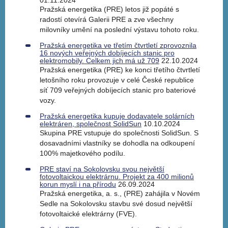
01.11.2024
Pražská energetika (PRE) letos již popáté s
radostí otevírá Galerii PRE a zve všechny
milovníky umění na poslední výstavu tohoto roku.
Pražská energetika ve třetím čtvrtletí zprovoznila
16 nových veřejných dobíjecích stanic pro
elektromobily. Celkem jich má už 709
22.10.2024
Pražská energetika (PRE) ke konci třetího čtvrtletí
letošního roku provozuje v celé České republice
síť 709 veřejných dobíjecích stanic pro bateriové
vozy.
Pražská energetika kupuje dodavatele solárních
elektráren, společnost SolidSun
10.10.2024
Skupina PRE vstupuje do společnosti SolidSun. S
dosavadními vlastníky se dohodla na odkoupení
100% majetkového podílu.
PRE staví na Sokolovsku svou největší
fotovoltaickou elektrárnu. Projekt za 400 milionů
korun myslí i na přírodu
26.09.2024
Pražská energetika, a. s., (PRE) zahájila v Novém
Sedle na Sokolovsku stavbu své dosud největší
fotovoltaické elektrárny (FVE).