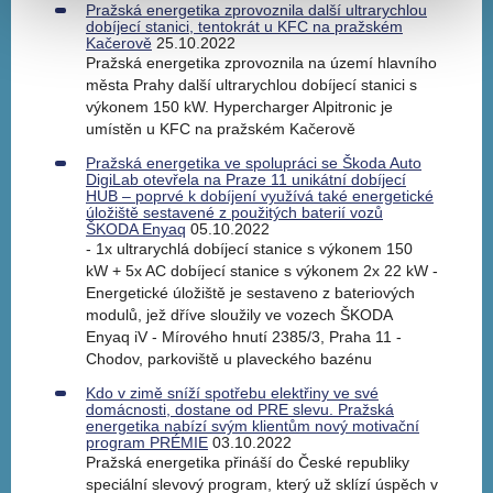
Pražská energetika zprovoznila další ultrarychlou
dobíjecí stanici, tentokrát u KFC na pražském
Kačerově
25.10.2022
Pražská energetika zprovoznila na území hlavního
města Prahy další ultrarychlou dobíjecí stanici s
výkonem 150 kW. Hypercharger Alpitronic je
umístěn u KFC na pražském Kačerově
Pražská energetika ve spolupráci se Škoda Auto
DigiLab otevřela na Praze 11 unikátní dobíjecí
HUB – poprvé k dobíjení využívá také energetické
úložiště sestavené z použitých baterií vozů
ŠKODA Enyaq
05.10.2022
- 1x ultrarychlá dobíjecí stanice s výkonem 150
kW + 5x AC dobíjecí stanice s výkonem 2x 22 kW -
Energetické úložiště je sestaveno z bateriových
modulů, jež dříve sloužily ve vozech ŠKODA
Enyaq iV - Mírového hnutí 2385/3, Praha 11 -
Chodov, parkoviště u plaveckého bazénu
Kdo v zimě sníží spotřebu elektřiny ve své
domácnosti, dostane od PRE slevu. Pražská
energetika nabízí svým klientům nový motivační
program PRÉMIE
03.10.2022
Pražská energetika přináší do České republiky
speciální slevový program, který už sklízí úspěch v