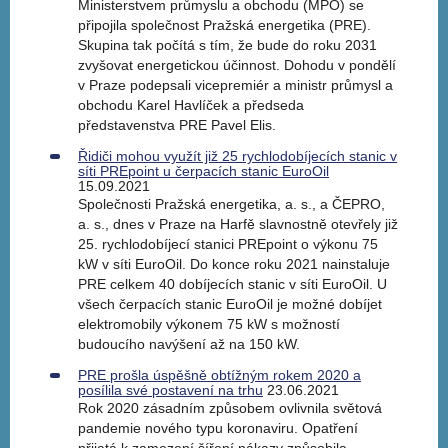
Ministerstvem průmyslu a obchodu (MPO) se
připojila společnost Pražská energetika (PRE).
Skupina tak počítá s tím, že bude do roku 2031
zvyšovat energetickou účinnost. Dohodu v pondělí
v Praze podepsali vicepremiér a ministr průmysl a
obchodu Karel Havlíček a předseda
představenstva PRE Pavel Elis.
Řidiči mohou využít již 25 rychlodobíjecích stanic v
síti PREpoint u čerpacích stanic EuroOil
15.09.2021
Společnosti Pražská energetika, a. s., a ČEPRO,
a. s., dnes v Praze na Harfě slavnostně otevřely již
25. rychlodobíjecí stanici PREpoint o výkonu 75
kW v síti EuroOil. Do konce roku 2021 nainstaluje
PRE celkem 40 dobíjecích stanic v síti EuroOil. U
všech čerpacích stanic EuroOil je možné dobíjet
elektromobily výkonem 75 kW s možností
budoucího navýšení až na 150 kW.
PRE prošla úspěšně obtížným rokem 2020 a
posílila své postavení na trhu
23.06.2021
Rok 2020 zásadním způsobem ovlivnila světová
pandemie nového typu koronaviru. Opatření