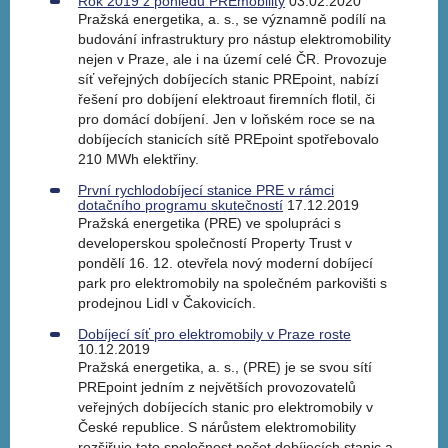
Rok 2019 z pohledu PREmobility
03.02.2020
Pražská energetika, a. s., se významně podílí na
budování infrastruktury pro nástup elektromobility
nejen v Praze, ale i na území celé ČR. Provozuje
síť veřejných dobíjecích stanic PREpoint, nabízí
řešení pro dobíjení elektroaut firemních flotil, či
pro domácí dobíjení. Jen v loňském roce se na
dobíjecích stanicích sítě PREpoint spotřebovalo
210 MWh elektřiny.
První rychlodobíjecí stanice PRE v rámci
dotačního programu skutečností
17.12.2019
Pražská energetika (PRE) ve spolupráci s
developerskou společností Property Trust v
pondělí 16. 12. otevřela nový moderní dobíjecí
park pro elektromobily na společném parkovišti s
prodejnou Lidl v Čakovicích.
Dobíjecí síť pro elektromobily v Praze roste
10.12.2019
Pražská energetika, a. s., (PRE) je se svou sítí
PREpoint jedním z největších provozovatelů
veřejných dobíjecích stanic pro elektromobily v
České republice. S nárůstem elektromobility
rozšiřuje tato společnost počet dobíjecích stanic a