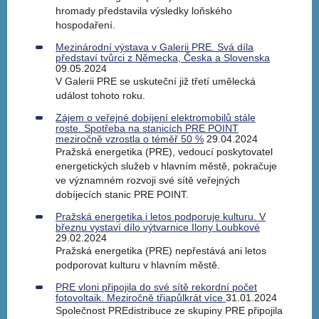
hromady představila výsledky loňského
hospodaření.
Mezinárodní výstava v Galerii PRE. Svá díla
představí tvůrci z Německa, Česka a Slovenska
09.05.2024
V Galerii PRE se uskuteční již třetí umělecká
událost tohoto roku.
Zájem o veřejné dobíjení elektromobilů stále
roste. Spotřeba na stanicích PRE POINT
meziročně vzrostla o téměř 50 %
29.04.2024
Pražská energetika (PRE), vedoucí poskytovatel
energetických služeb v hlavním městě, pokračuje
ve významném rozvoji své sítě veřejných
dobíjecích stanic PRE POINT.
Pražská energetika i letos podporuje kulturu. V
březnu vystaví dílo výtvarnice Ilony Loubkové
29.02.2024
Pražská energetika (PRE) nepřestává ani letos
podporovat kulturu v hlavním městě.
PRE vloni připojila do své sítě rekordní počet
fotovoltaik. Meziročně třiapůlkrát více
31.01.2024
Společnost PREdistribuce ze skupiny PRE připojila