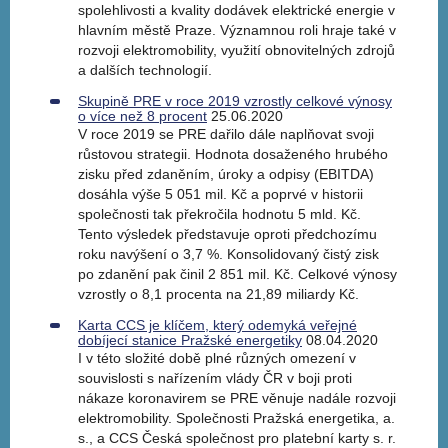
spolehlivosti a kvality dodávek elektrické energie v
hlavním městě Praze. Významnou roli hraje také v
rozvoji elektromobility, využití obnovitelných zdrojů
a dalších technologií.
Skupině PRE v roce 2019 vzrostly celkové výnosy
o více než 8 procent
25.06.2020
V roce 2019 se PRE dařilo dále naplňovat svoji
růstovou strategii. Hodnota dosaženého hrubého
zisku před zdaněním, úroky a odpisy (EBITDA)
dosáhla výše 5 051 mil. Kč a poprvé v historii
společnosti tak překročila hodnotu 5 mld. Kč.
Tento výsledek představuje oproti předchozímu
roku navýšení o 3,7 %. Konsolidovaný čistý zisk
po zdanění pak činil 2 851 mil. Kč. Celkové výnosy
vzrostly o 8,1 procenta na 21,89 miliardy Kč.
Karta CCS je klíčem, který odemyká veřejné
dobíjecí stanice Pražské energetiky
08.04.2020
I v této složité době plné různých omezení v
souvislosti s nařízením vlády ČR v boji proti
nákaze koronavirem se PRE věnuje nadále rozvoji
elektromobility. Společnosti Pražská energetika, a.
s., a CCS Česká společnost pro platební karty s. r.