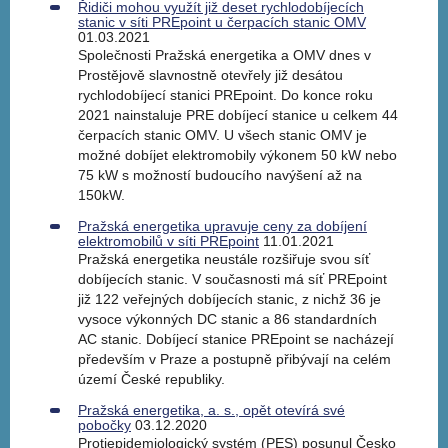
Řidiči mohou využít již deset rychlodobíjecích
stanic v síti PREpoint u čerpacích stanic OMV
01.03.2021
Společnosti Pražská energetika a OMV dnes v
Prostějově slavnostně otevřely již desátou
rychlodobíjecí stanici PREpoint. Do konce roku
2021 nainstaluje PRE dobíjecí stanice u celkem 44
čerpacích stanic OMV. U všech stanic OMV je
možné dobíjet elektromobily výkonem 50 kW nebo
75 kW s možností budoucího navýšení až na
150kW.
Pražská energetika upravuje ceny za dobíjení
elektromobilů v síti PREpoint
11.01.2021
Pražská energetika neustále rozšiřuje svou síť
dobíjecích stanic. V současnosti má síť PREpoint
již 122 veřejných dobíjecích stanic, z nichž 36 je
vysoce výkonných DC stanic a 86 standardních
AC stanic. Dobíjecí stanice PREpoint se nacházejí
především v Praze a postupně přibývají na celém
území České republiky.
Pražská energetika, a. s., opět otevírá své
pobočky
03.12.2020
Protiepidemiologický systém (PES) posunul Česko