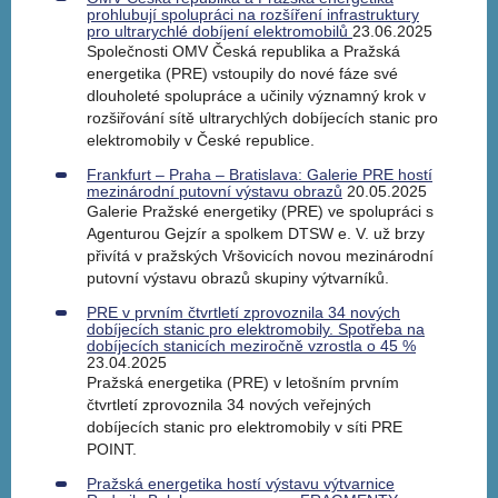
prohlubují spolupráci na rozšíření infrastruktury
pro ultrarychlé dobíjení elektromobilů
23.06.2025
Společnosti OMV Česká republika a Pražská
energetika (PRE) vstoupily do nové fáze své
dlouholeté spolupráce a učinily významný krok v
rozšiřování sítě ultrarychlých dobíjecích stanic pro
elektromobily v České republice.
Frankfurt – Praha – Bratislava: Galerie PRE hostí
mezinárodní putovní výstavu obrazů
20.05.2025
Galerie Pražské energetiky (PRE) ve spolupráci s
Agenturou Gejzír a spolkem DTSW e. V. už brzy
přivítá v pražských Vršovicích novou mezinárodní
putovní výstavu obrazů skupiny výtvarníků.
PRE v prvním čtvrtletí zprovoznila 34 nových
dobíjecích stanic pro elektromobily. Spotřeba na
dobíjecích stanicích meziročně vzrostla o 45 %
23.04.2025
Pražská energetika (PRE) v letošním prvním
čtvrtletí zprovoznila 34 nových veřejných
dobíjecích stanic pro elektromobily v síti PRE
POINT.
Pražská energetika hostí výstavu výtvarnice