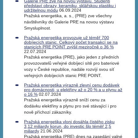
Galerie PRE zve na novou výstavu. Studenti
představí obrazy, keramiku, sklářskou plastiku i
udržitelnou módu
06.09.2024
Pražská energetika, a. s., (PRE) zve všechny
návštěvníky do Galerie PRE na novou výstavu
Smysluplnost.
Pražská energetika provozuje už téměř 700
dobíjecích stanic. Celkový počet transakcí se na
stanicích PRE POINT zvýšil meziročně o 36 %
22.07.2024
Pražská energetika (PRE), jako jeden z předních
provozovatelů veřejné dobíjecí sítě pro bateriové
vozy v České republice, nadále rozvíjí svou síť
veřejných dobíjecích stanic PRE POINT.
Pražská energetika výrazně zlevní cenu dodávek
pro domácnosti, u elektřiny až o 20 % a u plynu až
o 16 %
02.07.2024
Pražská energetika výrazně sníží cenu za
dodávku elektřiny a plynu pro své stávající i pro
nově příchozí zákazníky.
Pražská energetika vloni dosáhla čistého zisku
3,12 miliardy korun, do investic šlo téměř 2,5
miliardy
21.06.2024
Pražská energetika (PRE) dnes na zasedání valné