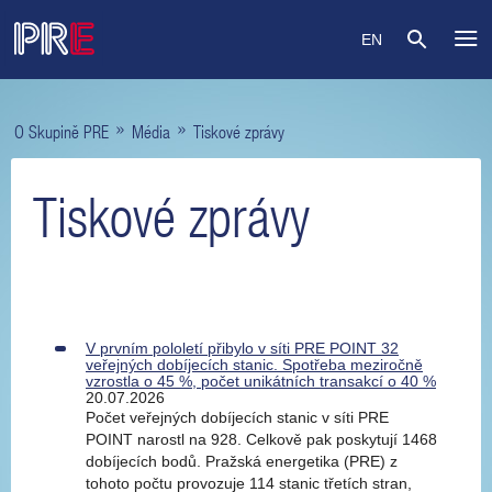
EN
»
»
O Skupině PRE
Média
Tiskové zprávy
Tiskové zprávy
V prvním pololetí přibylo v síti PRE POINT 32
veřejných dobíjecích stanic. Spotřeba meziročně
vzrostla o 45 %, počet unikátních transakcí o 40 %
20.07.2026
Počet veřejných dobíjecích stanic v síti PRE
POINT narostl na 928. Celkově pak poskytují 1468
dobíjecích bodů. Pražská energetika (PRE) z
tohoto počtu provozuje 114 stanic třetích stran,