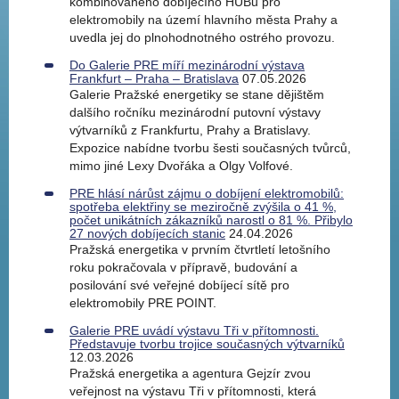
kombinovaného dobíjecího HUBu pro
elektromobily na území hlavního města Prahy a
uvedla jej do plnohodnotného ostrého provozu.
Do Galerie PRE míří mezinárodní výstava
Frankfurt – Praha – Bratislava
07.05.2026
Galerie Pražské energetiky se stane dějištěm
dalšího ročníku mezinárodní putovní výstavy
výtvarníků z Frankfurtu, Prahy a Bratislavy.
Expozice nabídne tvorbu šesti současných tvůrců,
mimo jiné Lexy Dvořáka a Olgy Volfové.
PRE hlásí nárůst zájmu o dobíjení elektromobilů:
spotřeba elektřiny se meziročně zvýšila o 41 %,
počet unikátních zákazníků narostl o 81 %. Přibylo
27 nových dobíjecích stanic
24.04.2026
Pražská energetika v prvním čtvrtletí letošního
roku pokračovala v přípravě, budování a
posilování své veřejné dobíjecí sítě pro
elektromobily PRE POINT.
Galerie PRE uvádí výstavu Tři v přítomnosti.
Představuje tvorbu trojice současných výtvarníků
12.03.2026
Pražská energetika a agentura Gejzír zvou
veřejnost na výstavu Tři v přítomnosti, která