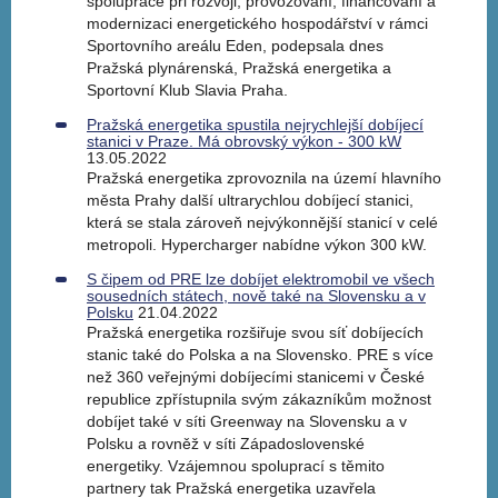
spolupráce při rozvoji, provozování, financování a
modernizaci energetického hospodářství v rámci
Sportovního areálu Eden, podepsala dnes
Pražská plynárenská, Pražská energetika a
Sportovní Klub Slavia Praha.
Pražská energetika spustila nejrychlejší dobíjecí
stanici v Praze. Má obrovský výkon - 300 kW
13.05.2022
Pražská energetika zprovoznila na území hlavního
města Prahy další ultrarychlou dobíjecí stanici,
která se stala zároveň nejvýkonnější stanicí v celé
metropoli. Hypercharger nabídne výkon 300 kW.
S čipem od PRE lze dobíjet elektromobil ve všech
sousedních státech, nově také na Slovensku a v
Polsku
21.04.2022
Pražská energetika rozšiřuje svou síť dobíjecích
stanic také do Polska a na Slovensko. PRE s více
než 360 veřejnými dobíjecími stanicemi v České
republice zpřístupnila svým zákazníkům možnost
dobíjet také v síti Greenway na Slovensku a v
Polsku a rovněž v síti Západoslovenské
energetiky. Vzájemnou spoluprací s těmito
partnery tak Pražská energetika uzavřela