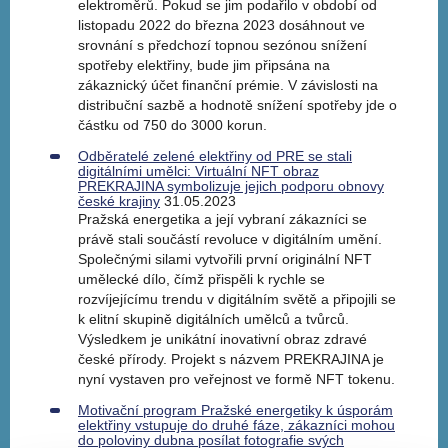
elektroměrů. Pokud se jim podařilo v období od
listopadu 2022 do března 2023 dosáhnout ve
srovnání s předchozí topnou sezónou snížení
spotřeby elektřiny, bude jim připsána na
zákaznický účet finanční prémie. V závislosti na
distribuční sazbě a hodnotě snížení spotřeby jde o
částku od 750 do 3000 korun.
Odběratelé zelené elektřiny od PRE se stali
digitálními umělci: Virtuální NFT obraz
PREKRAJINA symbolizuje jejich podporu obnovy
české krajiny
31.05.2023
Pražská energetika a její vybraní zákazníci se
právě stali součástí revoluce v digitálním umění.
Společnými silami vytvořili první originální NFT
umělecké dílo, čímž přispěli k rychle se
rozvíjejícímu trendu v digitálním světě a připojili se
k elitní skupině digitálních umělců a tvůrců.
Výsledkem je unikátní inovativní obraz zdravé
české přírody. Projekt s názvem PREKRAJINA je
nyní vystaven pro veřejnost ve formě NFT tokenu.
Motivační program Pražské energetiky k úsporám
elektřiny vstupuje do druhé fáze, zákazníci mohou
do poloviny dubna posílat fotografie svých