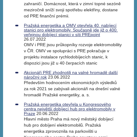
zahraničí. Domácnost, která v zimní topné sezóně
meziročně sníží svoji spotřebu elektřiny, dostane
od PRE finanční prémii.
Pražská energetika a OMV otevřela 40. nabíjecí
stanici pro elektromobily. Současně jde již o 400.
veřejnou dobíjecí stanici v síti PREpoint
26.07.2022
OMV i PRE jsou průkopníky rozvoje elektromobility
v ČR. OMV ve spolupráci s PRE pokračuje v
projektu instalace rychlodobíjecích stanic, k
dispozici jsou již u 40 čerpacích stanic
Akcionáři PRE zhodnotili na valné hromadě další
náročný rok
23.06.2022
Především hodnocením ekonomických výsledků
za rok 2021 se zabývali akcionáři na dnešní valné
hromadě Pražské energetiky, a. s.
Pražská energetika otevřela u Kongresového
centra největší dobíjecí hub pro elektromobily v
Praze
20.06.2022
Hlavní město Praha má nový městský dobíjecí
hub pro dobíjení elektromobilů. Pražská
energetika zprovoznila na parkovišti u