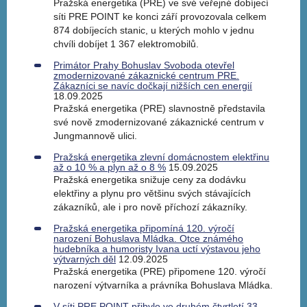
Pražská energetika (PRE) ve své veřejné dobíjecí
síti PRE POINT ke konci září provozovala celkem
874 dobíjecích stanic, u kterých mohlo v jednu
chvíli dobíjet 1 367 elektromobilů.
Primátor Prahy Bohuslav Svoboda otevřel
zmodernizované zákaznické centrum PRE.
Zákazníci se navíc dočkají nižších cen energií
18.09.2025
Pražská energetika (PRE) slavnostně představila
své nově zmodernizované zákaznické centrum v
Jungmannově ulici.
Pražská energetika zlevní domácnostem elektřinu
až o 10 % a plyn až o 8 %
15.09.2025
Pražská energetika snižuje ceny za dodávku
elektřiny a plynu pro většinu svých stávajících
zákazníků, ale i pro nově příchozí zákazníky.
Pražská energetika připomíná 120. výročí
narození Bohuslava Mládka. Otce známého
hudebníka a humoristy Ivana uctí výstavou jeho
výtvarných děl
12.09.2025
Pražská energetika (PRE) připomene 120. výročí
narození výtvarníka a právníka Bohuslava Mládka.
V síti PRE POINT přibylo ve druhém čtvrtletí 33