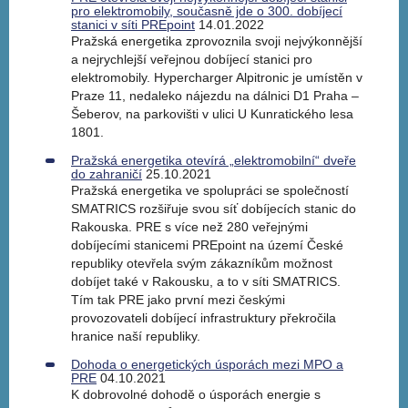
pro elektromobily, současně jde o 300. dobíjecí
stanici v síti PREpoint
14.01.2022
Pražská energetika zprovoznila svoji nejvýkonnější
a nejrychlejší veřejnou dobíjecí stanici pro
elektromobily. Hypercharger Alpitronic je umístěn v
Praze 11, nedaleko nájezdu na dálnici D1 Praha –
Šeberov, na parkovišti v ulici U Kunratického lesa
1801.
Pražská energetika otevírá „elektromobilní“ dveře
do zahraničí
25.10.2021
Pražská energetika ve spolupráci se společností
SMATRICS rozšiřuje svou síť dobíjecích stanic do
Rakouska. PRE s více než 280 veřejnými
dobíjecími stanicemi PREpoint na území České
republiky otevřela svým zákazníkům možnost
dobíjet také v Rakousku, a to v síti SMATRICS.
Tím tak PRE jako první mezi českými
provozovateli dobíjecí infrastruktury překročila
hranice naší republiky.
Dohoda o energetických úsporách mezi MPO a
PRE
04.10.2021
K dobrovolné dohodě o úsporách energie s