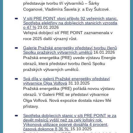
představuje tvorbu tří výtvarníků – Šárky
Coganové, Vladimíra Šavela jr. a Evy Šulcové.
V síti PRE POINT vloni přibylo 92 veřejných stanic.
Spotřeba elektřiny na dobíjecích stanicích vzrostla
o 47 %
23.01.2026
Veřejná dobíjecí síť PRE POINT zaznamenala v
roce 2025 další výrazný růst.
Galerie Pražské energetiky představí tvorbu členů
Spolku pražských výtvarných umělců
16.01.2026
Pražská energetika (PRE) uvede výstavu Energie
obrazů, která představí tvorbu členů Spolku
pražských výtvarných umělců.
Svá díla v galerii Pražské energetiky představí
výtvarnice Olga Volfová
31.10.2025
Pražská energetika (PRE) pořádá novou výstavu
obrazů. V Galerii PRE se představí výtvarnice
Olga Volfová. Nová expozice dostala název Mé
přístavy.
Spotřeba dobíjecích stanic v síti PRE POINT je za
devět měsíců vyšší než za celý loňský rok.
Výkonová utilizace poprvé dosáhla 4 procent,
časová dokonce 8,36 %.
15.10.2025