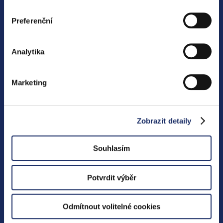
získali v důsledku toho, že používáte jejich služby. Jaké
Aktivity PRE
typy cookies používáme, naleznete níže v přehledné
Preferenční
tabulce. Možnosti zpracování upravíte zaškrtnutím
příslušné varianty. Svoji volbu můžete kdykoliv změnit v
SLUŽBY SKUPINY PRE
zápatí stránky v „Nastavení cookies“.
Analytika
Technologie
Emobilita
Marketing
E-shop
Zobrazit detaily
KONTAKTY
Ombudsman PRE
Souhlasím
Kariéra
Potvrdit výběr
SLEDUJTE NÁS
Odmítnout volitelné cookies