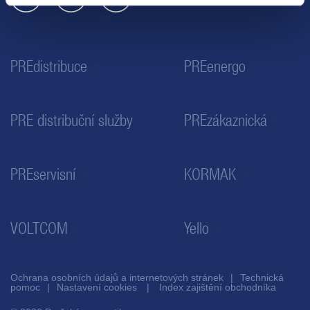
PREdistribuce
PREenergo
PRE distribuční služby
PREzákaznická
PREservisní
KORMAK
VOLTCOM
Yello
Ochrana osobních údajů a internetových stránek
Technická
pomoc
Nastavení cookies
Index zajištění obchodníka