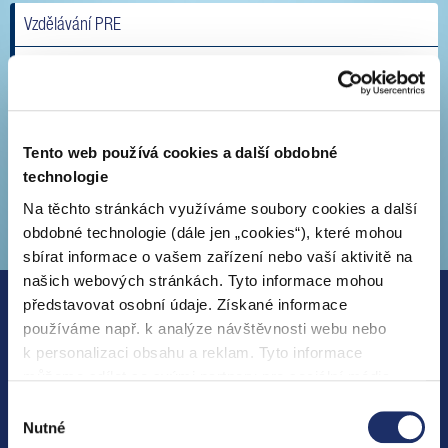
Vzdělávání PRE
Společenská odpovědnost
Kultura PRE
Tento web používá cookies a další obdobné
Soutěže
technologie
Pravidla soutěže emobility od PRE
Na těchto stránkách využíváme soubory cookies a další
Archiv soutěží
obdobné technologie (dále jen „cookies“), které mohou
sbírat informace o vašem zařízení nebo vaší aktivitě na
našich webových stránkách. Tyto informace mohou
představovat osobní údaje. Získané informace
O SKUPINĚ PRE
používáme např. k analýze návštěvnosti webu nebo
k personalizaci obsahu a reklam. Tyto informace
Aktuality
můžeme sdílet se svými partnery pro sociální média,
inzerci a analýzy. Partneři tyto údaje mohou zkombinovat
O nás
Výběr
s dalšími informacemi, které jste jim poskytli nebo které
Nutné
souhlasu
Média