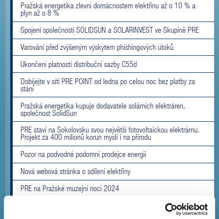
Pražská energetika zlevní domácnostem elektřinu až o 10 % a
plyn až o 8 %
Spojení společností SOLIDSUN a SOLARINVEST ve Skupině PRE
Varování před zvýšeným výskytem phishingových útoků
Ukončení platnosti distribuční sazby C55d
Dobíjejte v síti PRE POINT od ledna po celou noc bez platby za
stání
Pražská energetika kupuje dodavatele solárních elektráren,
společnost SolidSun
PRE staví na Sokolovsku svou největší fotovoltaickou elektrárnu.
Projekt za 400 milionů korun myslí i na přírodu
Pozor na podvodné podomní prodejce energií
Nová webová stránka o sdílení elektřiny
PRE na Pražské muzejní noci 2024
Zájem o veřejné dobíjení elektromobilů stále roste. Spotřeba na
stanicích PRE POINT meziročně vzrostla o téměř 50 %