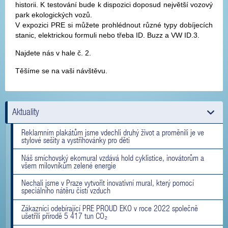
historii. K testování bude k dispozici doposud největší vozový
park ekologických vozů.
V expozici PRE si můžete prohlédnout různé typy dobíjecích
stanic, elektrickou formuli nebo třeba ID. Buzz a VW ID.3.
Najdete nás v hale č. 2.
Těšíme se na vaši návštěvu.
Aktuality
Reklamním plakátům jsme vdechli druhý život a proměnili je ve
stylové sešity a vystřihovánky pro děti
Náš smíchovský ekomural vzdává hold cyklistice, inovátorům a
všem milovníkům zelené energie
Nechali jsme v Praze vytvořit inovativní mural, který pomocí
speciálního nátěru čistí vzduch
Zákazníci odebírající PRE PROUD EKO v roce 2022 společně
ušetřili přírodě 5 417 tun CO₂