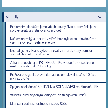
Aktuality
Reklamním plakátům jsme vdechli druhý život a proměnili je ve
stylové sešity a vystřihovánky pro děti
Náš smíchovský ekomural vzdává hold cyklistice, inovátorům a
všem milovníkům zelené energie
Nechali jsme v Praze vytvořit inovativní mural, který pomocí
speciálního nátěru čistí vzduch
Zákazníci odebírající PRE PROUD EKO v roce 2022 společně
ušetřili přírodě 5 417 tun CO₂
Pražská energetika zlevní domácnostem elektřinu až o 10 % a
plyn až o 8 %
Spojení společností SOLIDSUN a SOLARINVEST ve Skupině PRE
Varování před zvýšeným výskytem phishingových útoků
Ukončení platnosti distribuční sazby C55d