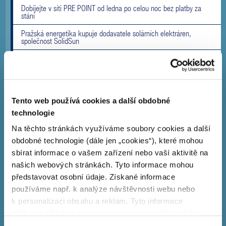
Dobíjejte v síti PRE POINT od ledna po celou noc bez platby za
stání
Pražská energetika kupuje dodavatele solárních elektráren,
společnost SolidSun
PRE staví na Sokolovsku svou největší fotovoltaickou elektrárnu.
Projekt za 400 milionů korun myslí i na přírodu
Pozor na podvodné podomní prodejce energií
Tento web používá cookies a další obdobné
Nová webová stránka o sdílení elektřiny
technologie
PRE na Pražské muzejní noci 2024
Na těchto stránkách využíváme soubory cookies a další
Zájem o veřejné dobíjení elektromobilů stále roste. Spotřeba na
obdobné technologie (dále jen „cookies“), které mohou
stanicích PRE POINT meziročně vzrostla o téměř 50 %
sbírat informace o vašem zařízení nebo vaší aktivitě na
Postavili jsme již 660 dobíjecích stanic po celé ČR
našich webových stránkách. Tyto informace mohou
představovat osobní údaje. Získané informace
Navštivte nás na výstavě e-Salon
používáme např. k analýze návštěvnosti webu nebo
Pražská energetika zákazníkům nabízí stoprocentně zelenou
k personalizaci obsahu a reklam. Tyto informace
elektřinu pro rok 2024
můžeme sdílet se svými partnery pro sociální média,
Informace pro zákazníky s odběrným místem v ulici Koněvova /
inzerci a analýzy. Partneři tyto údaje mohou zkombinovat