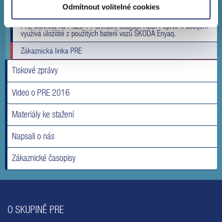
Pražská energetika radila ve Snídani s Novou, jak ušetřit na
Odmítnout volitelné cookies
energiích
PRE otevřela na Praze 11 unikátní dobíjecí HUB. Poprvé k dobíjení
využívá úložiště z použitých baterií vozů ŠKODA Enyaq.
Zákaznická linka PRE
Tiskové zprávy
Video o PRE 2016
Materiály ke stažení
Napsali o nás
Zákaznické časopisy
O SKUPINĚ PRE