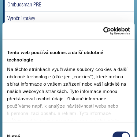
Ombudsman PRE
Výroční zprávy
Etický kodex Skupiny PRE
Etická linka
Tento web používá cookies a další obdobné
Pro akcionáře
technologie
Na těchto stránkách využíváme soubory cookies a další
Udržitelnost
obdobné technologie (dále jen „cookies“), které mohou
sbírat informace o vašem zařízení nebo vaší aktivitě na
Účast na veletrzích
našich webových stránkách. Tyto informace mohou
představovat osobní údaje. Získané informace
Historie PRE
používáme např. k analýze návštěvnosti webu nebo
Ocenění
k personalizaci obsahu a reklam. Tyto informace
můžeme sdílet se svými partnery pro sociální média,
Povinně zveřejňované informace
inzerci a analýzy. Partneři tyto údaje mohou zkombinovat
Výběr
s dalšími informacemi, které jste jim poskytli nebo které
Nutné