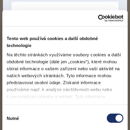
Korespondenční převod
Stáhněte si a vyplňte
formulář pro změnu
zákazníka - elektřina
(460 kB). Formulář se skládá
Tento web používá cookies a další obdobné
z části ukončení stávající smlouvy (vyplňuje
technologie
původní zákazník) a z části návrhu smlouvy
Na těchto stránkách využíváme soubory cookies a další
(vyplňuje nový zákazník). Vyplněné a podepsané
formuláře nám zašlete:
obdobné technologie (dále jen „cookies“), které mohou
sbírat informace o vašem zařízení nebo vaší aktivitě na
Naskenované přes
kontaktní formulář
našich webových stránkách. Tyto informace mohou
představovat osobní údaje. Získané informace
Poštou na adresu
Pražská energetika, a. s.
používáme např. k analýze návštěvnosti webu nebo
zákaznické služby
Na Hroudě 1492/4
k personalizaci obsahu a reklam. Tyto informace
100 00 Praha 10
můžeme sdílet se svými partnery pro sociální média,
inzerci a analýzy. Partneři tyto údaje mohou zkombinovat
Výběr
s dalšími informacemi, které jste jim poskytli nebo které
Nutné
souhlasu
získali v důsledku toho, že používáte jejich služby. Jaké