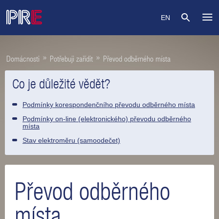
EN
»
»
Domácnosti
Potřebuji zařídit
Převod odběrného místa
Co je důležité vědět?
Podmínky korespondenčního převodu odběrného místa
Podmínky on-line (elektronického) převodu odběrného
místa
Stav elektroměru (samoodečet)
Převod odběrného
místa