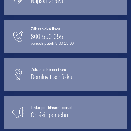
Napsat zprávu
Zákaznická linka
800 550 055
pondělí-pátek 8:00-18:00
Zákaznické centrum
Domluvit schůzku
Linka pro hlášení poruch
Ohlásit poruchu