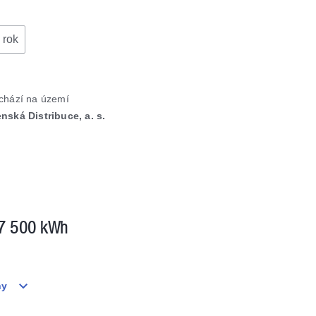
 rok
achází na území
nská Distribuce, a. s.
7 500 kWh
ny