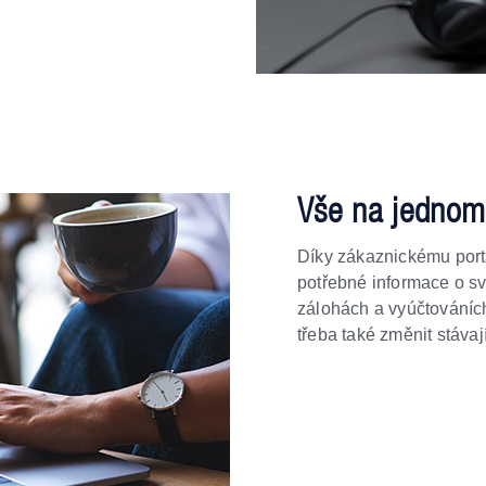
Vše na jednom
Díky zákaznickému por
potřebné informace o s
zálohách a vyúčtováníc
třeba také změnit stávají