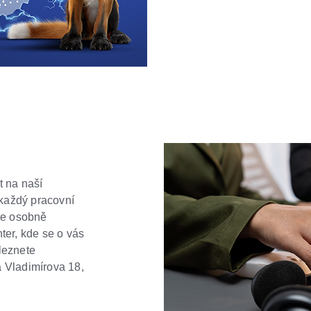
t na naší
 každý pracovní
te osobně
ter, kde se o vás
aleznete
 Vladimírova 18,