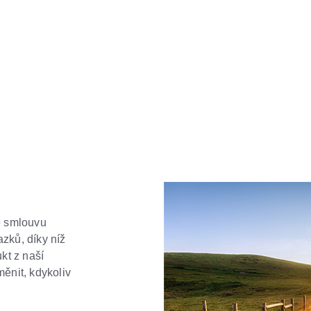
 smlouvu
zků, díky níž
kt z naší
ěnit, kdykoliv