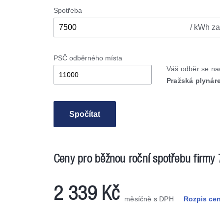
Spotřeba
/ kWh za
PSČ odběrného místa
Váš odběr se n
Pražská plynáre
Spočítat
Ceny pro běžnou roční spotřebu firmy
2 339 Kč
měsíčně s DPH
Rozpis ce