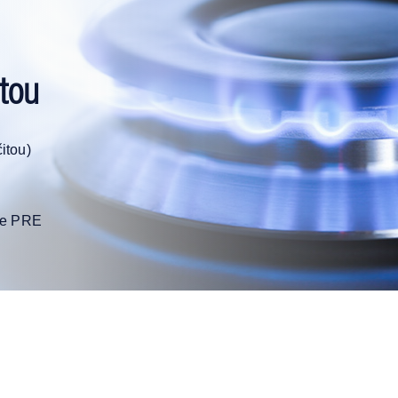
tou
itou)
je PRE