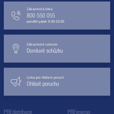
Zákaznická linka
800 550 055
pondělí-pátek 8:00-18:00
Zákaznické centrum
Domluvit schůzku
Linka pro hlášení poruch
Ohlásit poruchu
PREdistribuce
PREenergo