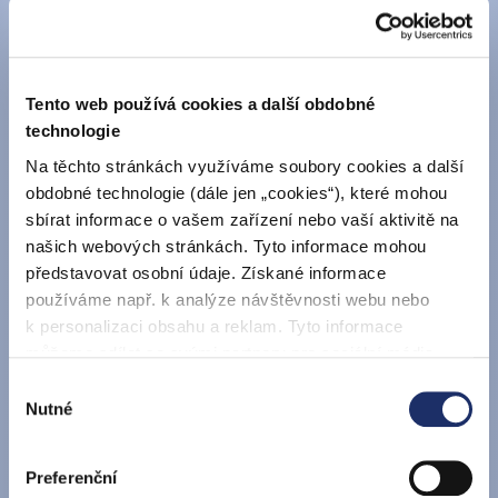
Napište nám a my se vám ozveme
Tento web používá cookies a další obdobné
Název firmy / společnosti
*
technologie
Na těchto stránkách využíváme soubory cookies a další
Jméno a příjmení
*
obdobné technologie (dále jen „cookies“), které mohou
sbírat informace o vašem zařízení nebo vaší aktivitě na
E-mail
*
našich webových stránkách. Tyto informace mohou
představovat osobní údaje. Získané informace
používáme např. k analýze návštěvnosti webu nebo
Telefon
k personalizaci obsahu a reklam. Tyto informace
můžeme sdílet se svými partnery pro sociální média,
inzerci a analýzy. Partneři tyto údaje mohou zkombinovat
Služba, o kterou máte zájem *
Výběr
s dalšími informacemi, které jste jim poskytli nebo které
Nutné
souhlasu
získali v důsledku toho, že používáte jejich služby. Jaké
typy cookies používáme, naleznete níže v přehledné
Hlavní domovní vedení
Preferenční
tabulce. Možnosti zpracování upravíte zaškrtnutím