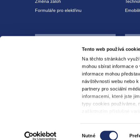
Změna záloh
Technol
Formuláře pro elektřinu
Emobili
Kontaktní formulář
Tento web používá cookie
Napsat zprávu
Na těchto stránkách využí
mohou sbírat informace o 
informace mohou představ
návštěvnosti webu nebo k 
partnery pro sociální médi
PREdistribuce
PREenergo
PRE di
informacemi, které jste jim
typy cookies používáme, n
zaškrtnutím příslušné vari
cookies“.
Ochrana osobních údajů a internetových stránek
Výběr
Nutné
Pref
souhlasu