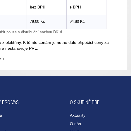
bez DPH
s DPH
79,00 Kč
94,80 Kč
 pouze s distribuční sazbou D61d.
 elektřiny. K těmto cenám je nutné dále připočíst ceny za
teré nestanovuje PRE.
ku.
 PRO VÁS
O SKUPINĚ PRE
na
Aktuality
O nás