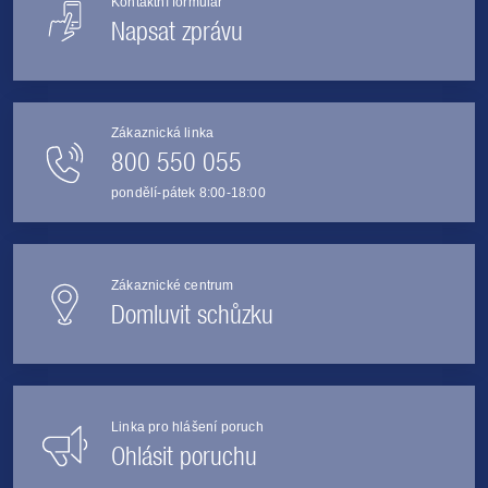
Kontaktní formulář
Napsat zprávu
Zákaznická linka
800 550 055
pondělí-pátek 8:00-18:00
Zákaznické centrum
Domluvit schůzku
Linka pro hlášení poruch
Ohlásit poruchu