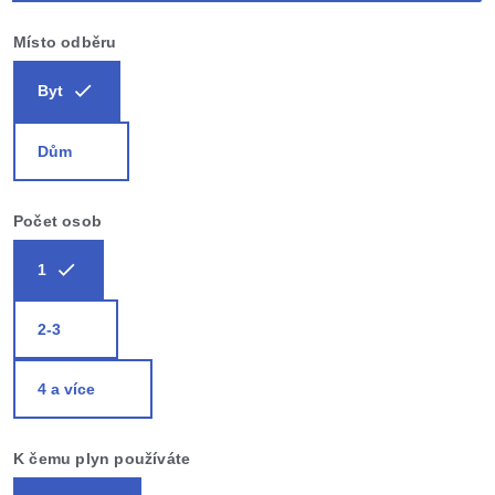
Místo odběru
Byt
Dům
Počet osob
1
2-3
4 a více
K čemu plyn používáte