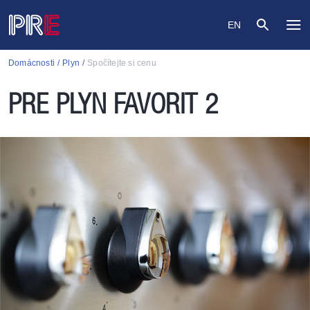
EN
Domácnosti
Plyn
Spočítejte si cenu
PRE PLYN FAVORIT 2