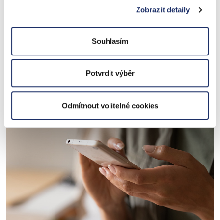
Zobrazit detaily
Vše na jednom místě
Souhlasím
Díky zákaznickému portálu Moje PRE máte veškeré
potřebné informace o svých odběrných místech, platbách,
Potvrdit výběr
zálohách a vyúčtováních na jednom místě. Můžete zde
třeba také změnit stávající produkt na jiný.
Odmítnout volitelné cookies