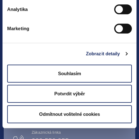
O nás
zápatí stránky v „Nastavení cookies“.
Analytika
Média
Ombudsman PRE
Marketing
SLEDUJTE NÁS
Zobrazit detaily
Souhlasím
Potvrdit výběr
Kontaktní formulář
Napsat zprávu
Odmítnout volitelné cookies
Zákaznická linka