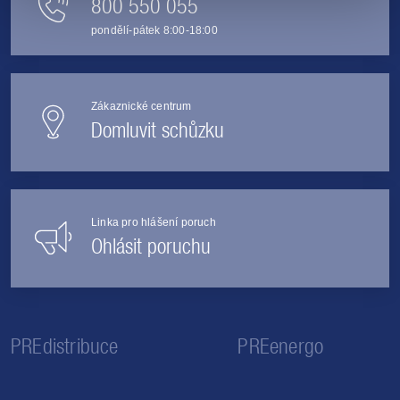
800 550 055
pondělí-pátek 8:00-18:00
Zákaznické centrum
Domluvit schůzku
Linka pro hlášení poruch
Ohlásit poruchu
PREdistribuce
PREenergo