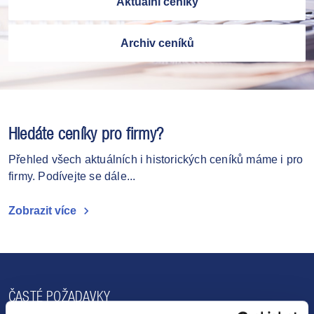
Aktuální ceníky
Archiv ceníků
Hledáte ceníky pro firmy?
Přehled všech aktuálních i historických ceníků máme i pro
firmy. Podívejte se dále...
chevron_right
Zobrazit více
ČASTÉ POŽADAVKY