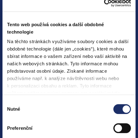
On-line stav účtu
Převod elektřiny
Tento web používá cookies a další obdobné
Změna záloh
technologie
Formuláře pro elektřinu
Na těchto stránkách využíváme soubory cookies a další
obdobné technologie (dále jen „cookies“), které mohou
SLUŽBY PRO VÁS
sbírat informace o vašem zařízení nebo vaší aktivitě na
našich webových stránkách. Tyto informace mohou
Elektřina
představovat osobní údaje. Získané informace
používáme např. k analýze návštěvnosti webu nebo
Plyn
k personalizaci obsahu a reklam. Tyto informace
Technologie
můžeme sdílet se svými partnery pro sociální média,
Emobilita
inzerci a analýzy. Partneři tyto údaje mohou zkombinovat
Výběr
s dalšími informacemi, které jste jim poskytli nebo které
Nutné
souhlasu
získali v důsledku toho, že používáte jejich služby. Jaké
O SKUPINĚ PRE
typy cookies používáme, naleznete níže v přehledné
Preferenční
tabulce. Možnosti zpracování upravíte zaškrtnutím
Aktuality
příslušné varianty. Svoji volbu můžete kdykoliv změnit v