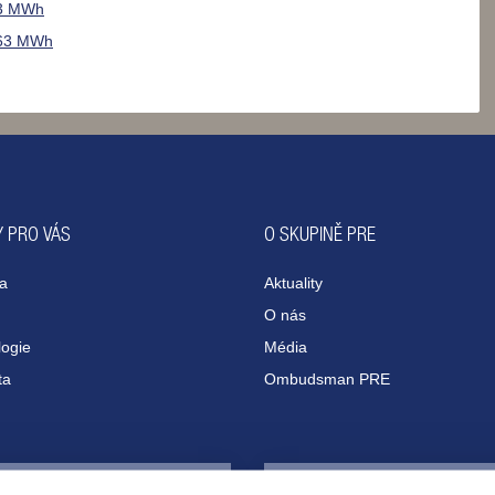
 63 MWh
d 63 MWh
 PRO VÁS
O SKUPINĚ PRE
na
Aktuality
O nás
ogie
Média
ta
Ombudsman PRE