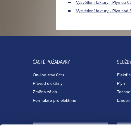
Vysvětlení faktury - Plyn do
Vysvětlení faktury - Plyn na
ČASTÉ POŽADAVKY
SLUŽBY
On-line stav účtu
Elektři
Převod elektřiny
Plyn
Změna záloh
Technol
Formuláře pro elektřinu
Emobili