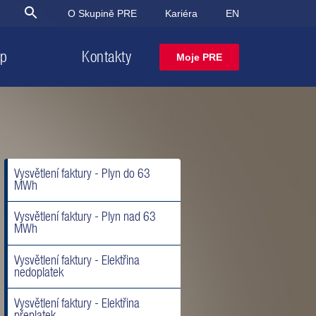
O Skupině PRE
Kariéra
EN
op
Kontakty
Moje PRE
Najděte řešení
Najděte řešení
Nenašli jste,
snadno a rychle
snadno a rychle
co jste hledali?
Elektřina od PRE
Plyn od PRE
Najít řešení
Vysvětlení faktury - Plyn do 63
MWh
Vysvětlení faktury - Plyn nad 63
MWh
Vysvětlení faktury - Elektřina
nedoplatek
Vysvětlení faktury - Elektřina
přeplatek