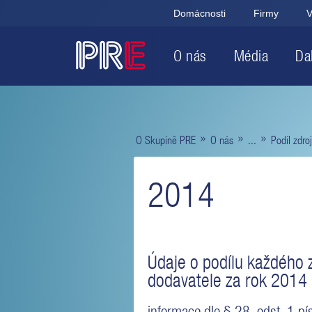
Domácnosti
Firmy
V
O nás
Média
Dal
»
»
»
O Skupině PRE
O nás
...
Podíl zdro
2014
Údaje o podílu každého z
dodavatele za rok 2014
informace dle § 28, odst. 1 p