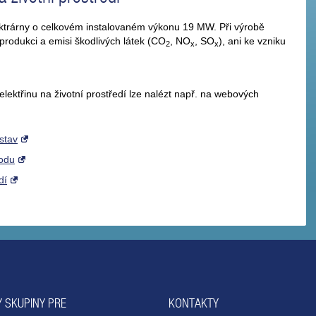
lektrárny o celkovém instalovaném výkonu 19 MW. Při výrobě
 produkci a emisi škodlivých látek (CO
, NO
, SO
), ani ke vzniku
2
x
x
 elektřinu na životní prostředí lze nalézt např. na webových
stav
hodu
dí
 SKUPINY PRE
KONTAKTY