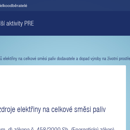
elkoodběratelé
ší aktivity PRE
jů elektřiny na celkové směsi paliv dodavatele a dopad výroby na životní prostře
droje elektřiny na celkové směsi paliv
ísm. d) zákona č. 458/2000 Sb. (Energetický zákon)