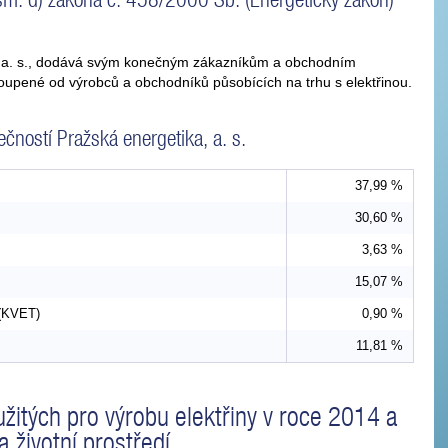
a, a. s., dodává svým konečným zákazníkům a obchodním
koupené od výrobců a obchodníků působících na trhu s elektřinou.
čností Pražská energetika, a. s.
37,99 %
30,60 %
3,63 %
15,07 %
 (KVET)
0,90 %
11,81 %
oužitých pro výrobu elektřiny v roce 2014 a
a životní prostředí