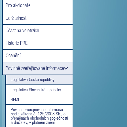
Pro akcionáře
Udržitelnost
Účast na veletrzích
Historie PRE
Ocenění
Povinně zveřejňované informace
Legislativa České republiky
Legislativa Slovenské republiky
REMIT
Povinně zveřejňované Informace
podle zákona č. 125/2008 Sb., o
přeměnách obchodních společností
a družstev, v platném znění