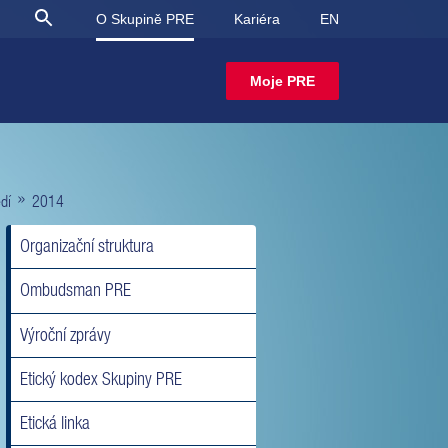
O Skupině PRE
Kariéra
EN
Moje PRE
»
dí
2014
Organizační struktura
Ombudsman PRE
Výroční zprávy
Etický kodex Skupiny PRE
Etická linka