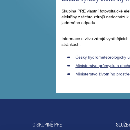
Skupina PRE vlastní fotovoltaické e
elektřiny z těchto zdrojů nedochází k
jaderného odpadu.
Informace o vlivu zdrojů vyrábějících
stránkách:
Český hydrometeorologický ú
Ministerstvo průmyslu a obc
Ministerstvo životního prostře
O SKUPINĚ PRE
SLUŽBY