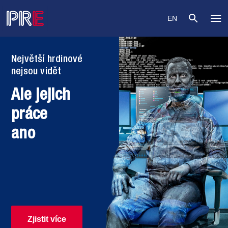
EN
o
Největší hrdinové
nejsou vidět
Ale jejich
práce
ano
Zjistit více