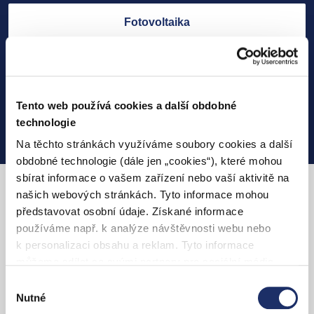
Fotovoltaika
Elektroinstalační práce
Tento web používá cookies a další obdobné
Další technologie
technologie
Na těchto stránkách využíváme soubory cookies a další
obdobné technologie (dále jen „cookies“), které mohou
sbírat informace o vašem zařízení nebo vaší aktivitě na
našich webových stránkách. Tyto informace mohou
S PRE dobijete svůj elektromobil
představovat osobní údaje. Získané informace
kdekoliv
používáme např. k analýze návštěvnosti webu nebo
k personalizaci obsahu a reklam. Tyto informace
můžeme sdílet se svými partnery pro sociální média,
inzerci a analýzy. Partneři tyto údaje mohou zkombinovat
Výběr
s dalšími informacemi, které jste jim poskytli nebo které
Nutné
souhlasu
získali v důsledku toho, že používáte jejich služby. Jaké