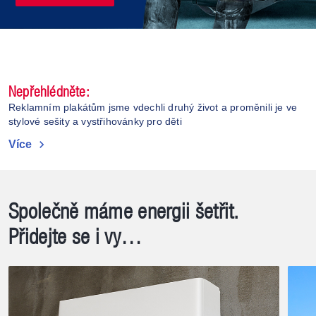
Nepřehlédněte:
Reklamním plakátům jsme vdechli druhý život a proměnili je ve
stylové sešity a vystřihovánky pro děti
chevron_right
Více
Společně máme energii šetřit.
Přidejte se i vy…