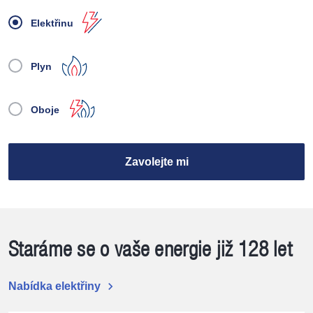
Elektřinu
Plyn
Oboje
Zavolejte mi
Staráme se o vaše energie již 128 let
chevron_right
Nabídka elektřiny