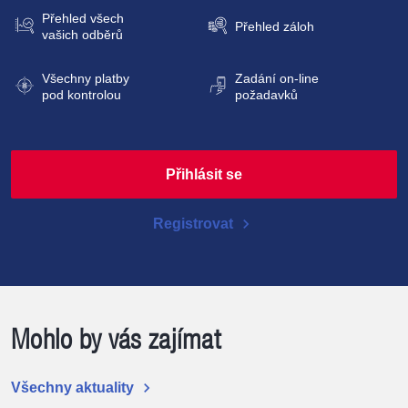
Přehled všech
Přehled záloh
vašich odběrů
Všechny platby
Zadání
on-line
pod kontrolou
požadavků
Přihlásit se
chevron_right
Registrovat
Mohlo by vás zajímat
chevron_right
Všechny aktuality