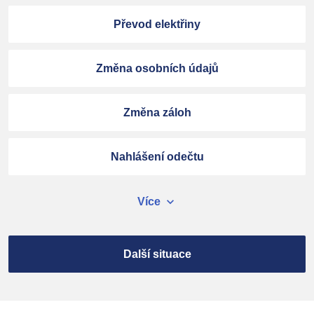
Převod elektřiny
Změna osobních údajů
Změna záloh
Nahlášení odečtu
expand_more
Více
Další situace