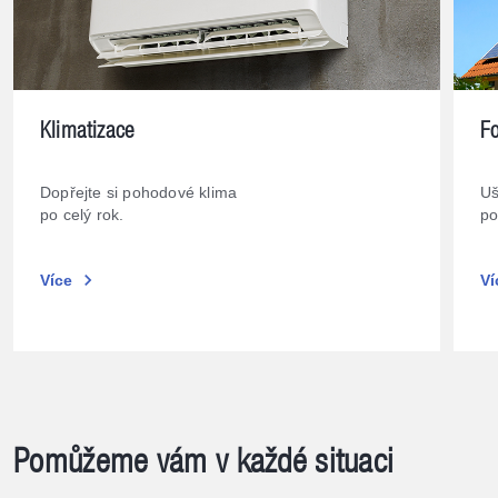
Klimatizace
Fo
Dopřejte si pohodové klima
Uš
po celý rok.
po
chevron_right
Více
Ví
Pomůžeme vám v každé situaci