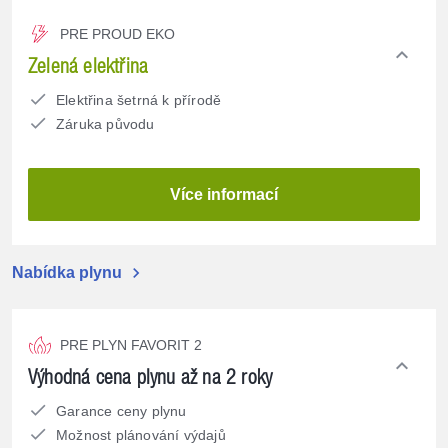
PRE PROUD EKO
expand_less
Zelená elektřina
Elektřina šetrná k přírodě
Záruka původu
Více informací
chevron_right
Nabídka plynu
PRE PLYN FAVORIT 2
expand_less
Výhodná cena plynu až na 2 roky
Garance ceny plynu
Možnost plánování výdajů