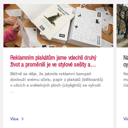
Reklamním plakátům jsme vdechli druhý
N
život a proměnili je ve stylové sešity a
cy
vystřihovánky pro děti
ze
Běžně se děje, že jakmile reklamní kampaň
Na
doslouží svému účelu, papír z plakátů (billboardů)
mu
v ulicích a světelných ploch (citylightů) se vyhodí.
či
…
chevron_right
Více
Ví