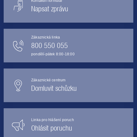
Kontaktní formulář
Napsat zprávu
Zákaznická linka
800 550 055
pondělí-pátek 8:00-18:00
Zákaznické centrum
Domluvit schůzku
Linka pro hlášení poruch
Ohlásit poruchu