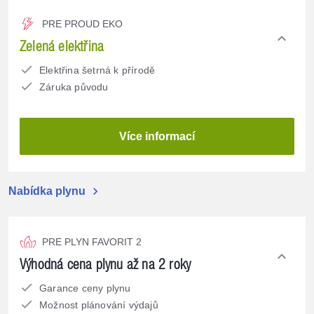
PRE PROUD EKO
expand_less
Zelená elektřina
Elektřina šetrná k přírodě
Záruka původu
Více informací
chevron_right
Nabídka plynu
PRE PLYN FAVORIT 2
expand_less
Výhodná cena plynu až na 2 roky
Garance ceny plynu
Možnost plánování výdajů