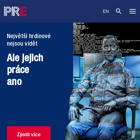
EN
o
Největší hrdinové
nejsou vidět
Ale jejich
práce
ano
Zjistit více