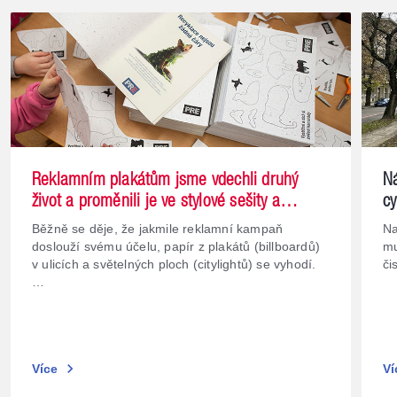
Reklamním plakátům jsme vdechli druhý
N
život a proměnili je ve stylové sešity a
cy
vystřihovánky pro děti
ze
Běžně se děje, že jakmile reklamní kampaň
Na
doslouží svému účelu, papír z plakátů (billboardů)
mu
v ulicích a světelných ploch (citylightů) se vyhodí.
či
…
chevron_right
Více
Ví