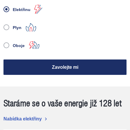
Elektřinu
Plyn
Oboje
Zavolejte mi
Staráme se o vaše energie již 128 let
chevron_right
Nabídka elektřiny