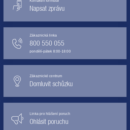
Kontaktní formulář
Napsat zprávu
Zákaznická linka
800 550 055
pondělí-pátek 8:00-18:00
Zákaznické centrum
Domluvit schůzku
Linka pro hlášení poruch
Ohlásit poruchu