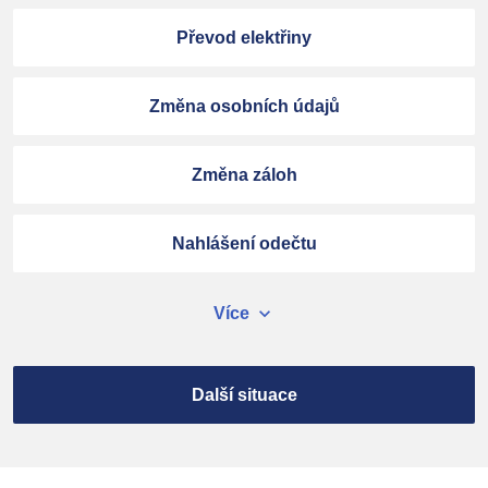
Převod elektřiny
Změna osobních údajů
Změna záloh
Nahlášení odečtu
expand_more
Více
Další situace