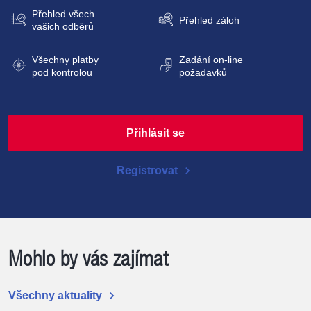
Přehled všech
Přehled záloh
vašich odběrů
Všechny platby
Zadání
on-line
pod kontrolou
požadavků
Přihlásit se
chevron_right
Registrovat
Mohlo by vás zajímat
chevron_right
Všechny aktuality