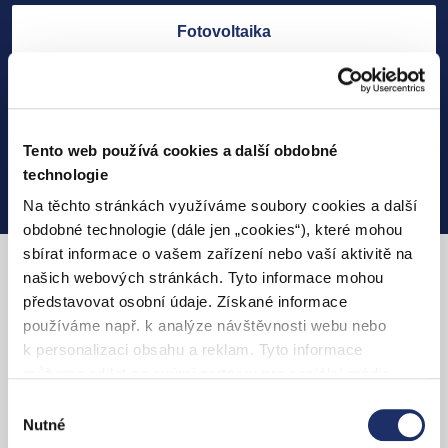
Fotovoltaika
Elektroinstalační práce
Tento web používá cookies a další obdobné
Další technologie
technologie
Na těchto stránkách využíváme soubory cookies a další
obdobné technologie (dále jen „cookies“), které mohou
sbírat informace o vašem zařízení nebo vaší aktivitě na
našich webových stránkách. Tyto informace mohou
S PRE dobijete svůj elektromobil
představovat osobní údaje. Získané informace
kdekoliv
používáme např. k analýze návštěvnosti webu nebo
k personalizaci obsahu a reklam. Tyto informace
můžeme sdílet se svými partnery pro sociální média,
inzerci a analýzy. Partneři tyto údaje mohou zkombinovat
Výběr
s dalšími informacemi, které jste jim poskytli nebo které
Nutné
souhlasu
získali v důsledku toho, že používáte jejich služby. Jaké