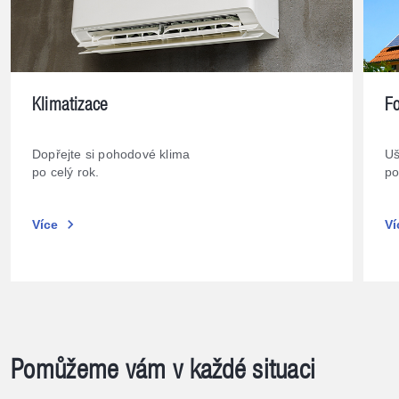
Klimatizace
Fo
Dopřejte si pohodové klima
Uš
po celý rok.
po
chevron_right
Více
Ví
Pomůžeme vám v každé situaci