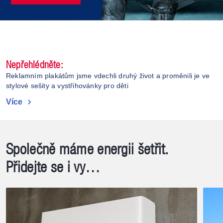
Nepřehlédněte:
Reklamním plakátům jsme vdechli druhý život a proměnili je ve
stylové sešity a vystřihovánky pro děti
chevron_right
Více
Společně máme energii šetřit.
Přidejte se i vy…