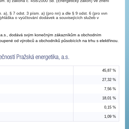
ísm. d) zákona č. 458/2000 Sb. (Energetický zákon) ve znění
. a), § 7 odst. 3 písm. a) (pro nn) a dle § 9 odst. 6 (pro vvn
yhláška o vyúčtování dodávek a souvisejících služeb v
ka, a.s., dodává svým konečným zákazníkům a obchodním
koupené od výrobců a obchodníků působících na trhu s elektřinou.
čností Pražská energetika, a.s.
45,87 %
27,32 %
7,56 %
18,01 %
0,15 %
1,09 %