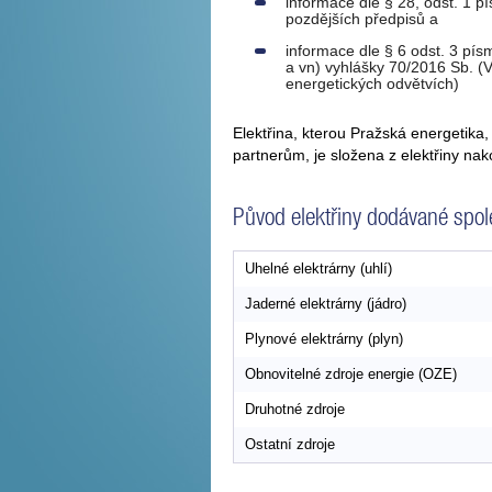
informace dle § 28, odst. 1 p
pozdějších předpisů a
informace dle § 6 odst. 3 písm
a vn) vyhlášky 70/2016 Sb. (V
energetických odvětvích)
Elektřina, kterou Pražská energeti
partnerům, je složena z elektřiny na
Původ elektřiny dodávané spole
Uhelné elektrárny (uhlí)
Jaderné elektrárny (jádro)
Plynové elektrárny (plyn)
Obnovitelné zdroje energie (OZE)
Druhotné zdroje
Ostatní zdroje