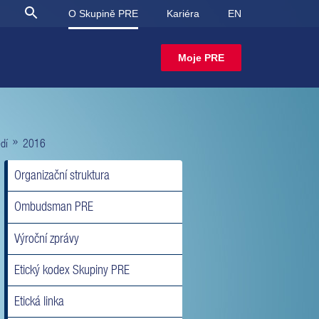
O Skupině PRE
Kariéra
EN
Moje PRE
»
dí
2016
Organizační struktura
Ombudsman PRE
Výroční zprávy
Etický kodex Skupiny PRE
Etická linka