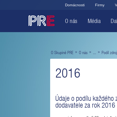
Domácnosti
Firmy
V
O nás
Média
Dal
»
»
»
O Skupině PRE
O nás
...
Podíl zdro
2016
Údaje o podílu každého z
dodavatele za rok 2016