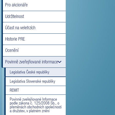
Pro akcionáře
Udržitelnost
Účast na veletrzích
Historie PRE
Ocenění
Povinně zveřejňované informace
Legislativa České republiky
Legislativa Slovenské republiky
REMIT
Povinně zveřejňované Informace
podle zákona č. 125/2008 Sb., o
přeměnách obchodních společností
a družstev, v platném znění