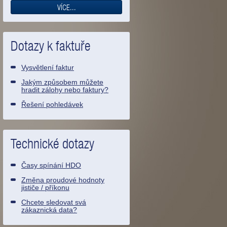
VÍCE...
Dotazy k faktuře
Vysvětlení faktur
Jakým způsobem můžete
hradit zálohy nebo faktury?
Řešení pohledávek
Technické dotazy
Časy spínání HDO
Změna proudové hodnoty
jističe / příkonu
Chcete sledovat svá
zákaznická data?