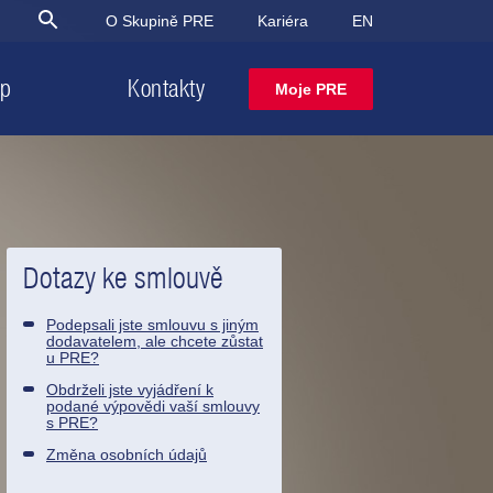
O Skupině PRE
Kariéra
EN
op
Kontakty
Moje PRE
Najděte řešení
Najděte řešení
Nenašli jste,
snadno a rychle
snadno a rychle
co jste hledali?
Elektřina od PRE
Plyn od PRE
Najít řešení
Dotazy ke smlouvě
Podepsali jste smlouvu s jiným
dodavatelem, ale chcete zůstat
u PRE?
Obdrželi jste vyjádření k
podané výpovědi vaší smlouvy
s PRE?
Změna osobních údajů