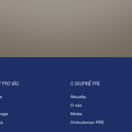
 PRO VÁS
O SKUPINĚ PRE
na
Aktuality
O nás
ogie
Média
ta
Ombudsman PRE