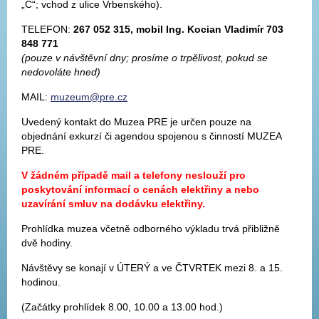
„C“; vchod z ulice Vrbenského).
TELEFON:
267 052 315, mobil Ing. Kocian Vladimír 703
848 771
(pouze v návštěvní dny; prosíme o trpělivost, pokud se
nedovoláte hned)
MAIL:
muzeum@pre.cz
Uvedený kontakt do Muzea PRE je určen pouze na
objednání exkurzí či agendou spojenou s činností MUZEA
PRE.
V žádném případě mail a telefony neslouží pro
poskytování informací o cenách elektřiny a nebo
uzavírání smluv na dodávku elektřiny.
Prohlídka muzea včetně odborného výkladu trvá přibližně
dvě hodiny.
Návštěvy se konají v ÚTERÝ a ve ČTVRTEK mezi 8. a 15.
hodinou.
(Začátky prohlídek 8.00, 10.00 a 13.00 hod.)