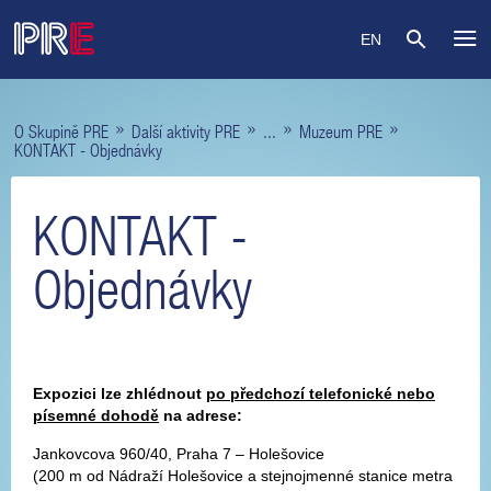
EN
»
»
»
»
O Skupině PRE
Další aktivity PRE
...
Muzeum PRE
KONTAKT - Objednávky
KONTAKT -
Objednávky
Expozici lze zhlédnout
po předchozí telefonické nebo
písemné dohodě
na adrese:
Jankovcova 960/40, Praha 7 – Holešovice
(200 m od Nádraží Holešovice a stejnojmenné stanice metra