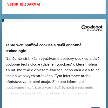
VSTUP JE ZDARMA!
Vzdělávání PRE
Společenská odpovědnost
Kultura PRE
Tento web používá cookies a další obdobné
technologie
Historie a poslání
Na těchto stránkách využíváme soubory cookies a další
Muzeum PRE
obdobné technologie (dále jen „cookies“), které mohou
sbírat informace o vašem zařízení nebo vaší aktivitě na
KONTAKT - Objednávky
našich webových stránkách. Tyto informace mohou
Více o muzeu
představovat osobní údaje. Získané informace
Rozmístění exponátů
používáme např. k analýze návštěvnosti webu nebo
k personalizaci obsahu a reklam. Tyto informace
Fotogalerie
můžeme sdílet se svými partnery pro sociální média,
Stručná historie muzea
inzerci a analýzy. Partneři tyto údaje mohou zkombinovat
Výběr