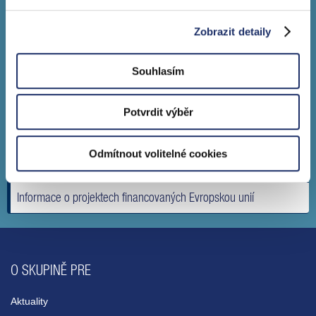
Udržitelnost
Zobrazit detaily
Účast na veletrzích
Souhlasím
Historie PRE
Ocenění
Potvrdit výběr
Povinně zveřejňované informace
Odmítnout volitelné cookies
Informace pro smluvní partnery
Informace o projektech financovaných Evropskou unií
O SKUPINĚ PRE
Aktuality