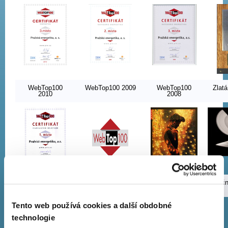
WebTop100
WebTop100 2009
WebTop100
Zlat
2010
2008
WebTop100
WebTop100 2006
Kalendář roku
Výročn
2007
2006
Tento web používá cookies a další obdobné
technologie