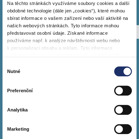
Na těchto stránkách využíváme soubory cookies a další
obdobné technologie (dále jen „cookies“), které mohou
sbírat informace o vašem zařízení nebo vaší aktivitě na
našich webových stránkách. Tyto informace mohou
Zlatý středník
Výroční zpráva PRE
představovat osobní údaje. Získané informace
2005
2004
používáme např. k analýze návštěvnosti webu nebo
k personalizaci obsahu a reklam. Tyto informace
můžeme sdílet se svými partnery pro sociální média,
Organizační struktura
inzerci a analýzy. Partneři tyto údaje mohou zkombinovat
Výběr
s dalšími informacemi, které jste jim poskytli nebo které
Nutné
souhlasu
Ombudsman PRE
získali v důsledku toho, že používáte jejich služby. Jaké
typy cookies používáme, naleznete níže v přehledné
Výroční zprávy
Preferenční
tabulce. Možnosti zpracování upravíte zaškrtnutím
příslušné varianty. Svoji volbu můžete kdykoliv změnit v
Etický kodex Skupiny PRE
zápatí stránky v „Nastavení cookies“.
Analytika
Etická linka
Marketing
Pro akcionáře