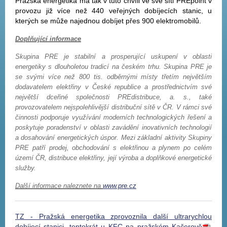
Pražská energetika má tak v tuto chvíli ve své síti PREpoint v
provozu již více než 440 veřejných dobíjecích stanic, u
kterých se může najednou dobíjet přes 900 elektromobilů.
Doplňující informace
Skupina PRE je stabilní a prosperující uskupení v oblasti
energetiky s dlouholetou tradicí na českém trhu. Skupina PRE je
se svými více než 800 tis. odběrnými místy třetím největším
dodavatelem elektřiny v České republice a prostřednictvím své
největší dceřiné společnosti PREdistribuce, a. s., také
provozovatelem nejspolehlivější distribuční sítě v ČR. V rámci své
činnosti podporuje využívání moderních technologických řešení a
poskytuje poradenství v oblasti zavádění inovativních technologií
a dosahování energetických úspor. Mezi základní aktivity Skupiny
PRE patří prodej, obchodování s elektřinou a plynem po celém
území ČR, distribuce elektřiny, její výroba a doplňkové energetické
služby.
Další informace naleznete na
www.pre.cz
TZ - Pražská energetika zprovoznila další ultrarychlou
dobíjecí stanici, tentokrát u KFC na pražském Kačerově