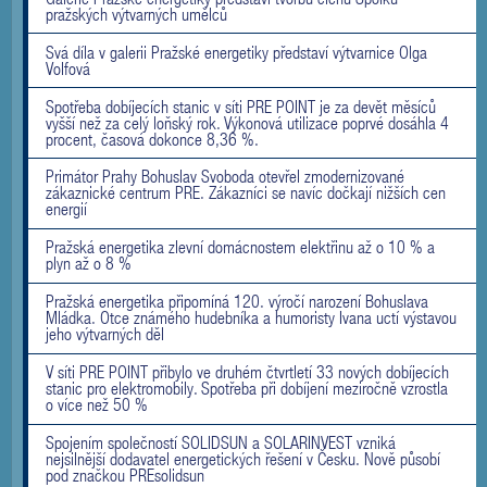
pražských výtvarných umělců
Svá díla v galerii Pražské energetiky představí výtvarnice Olga
Volfová
Spotřeba dobíjecích stanic v síti PRE POINT je za devět měsíců
vyšší než za celý loňský rok. Výkonová utilizace poprvé dosáhla 4
procent, časová dokonce 8,36 %.
Primátor Prahy Bohuslav Svoboda otevřel zmodernizované
zákaznické centrum PRE. Zákazníci se navíc dočkají nižších cen
energií
Pražská energetika zlevní domácnostem elektřinu až o 10 % a
plyn až o 8 %
Pražská energetika připomíná 120. výročí narození Bohuslava
Mládka. Otce známého hudebníka a humoristy Ivana uctí výstavou
jeho výtvarných děl
V síti PRE POINT přibylo ve druhém čtvrtletí 33 nových dobíjecích
stanic pro elektromobily. Spotřeba při dobíjení meziročně vzrostla
o více než 50 %
Spojením společností SOLIDSUN a SOLARINVEST vzniká
nejsilnější dodavatel energetických řešení v Česku. Nově působí
pod značkou PREsolidsun