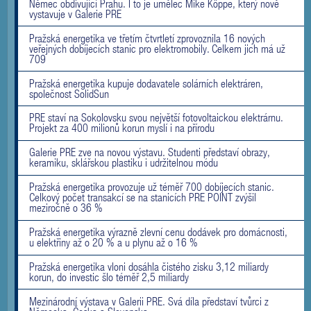
Němec obdivující Prahu. I to je umělec Mike Köppe, který nově
vystavuje v Galerie PRE
Pražská energetika ve třetím čtvrtletí zprovoznila 16 nových
veřejných dobíjecích stanic pro elektromobily. Celkem jich má už
709
Pražská energetika kupuje dodavatele solárních elektráren,
společnost SolidSun
PRE staví na Sokolovsku svou největší fotovoltaickou elektrárnu.
Projekt za 400 milionů korun myslí i na přírodu
Galerie PRE zve na novou výstavu. Studenti představí obrazy,
keramiku, sklářskou plastiku i udržitelnou módu
Pražská energetika provozuje už téměř 700 dobíjecích stanic.
Celkový počet transakcí se na stanicích PRE POINT zvýšil
meziročně o 36 %
Pražská energetika výrazně zlevní cenu dodávek pro domácnosti,
u elektřiny až o 20 % a u plynu až o 16 %
Pražská energetika vloni dosáhla čistého zisku 3,12 miliardy
korun, do investic šlo téměř 2,5 miliardy
Mezinárodní výstava v Galerii PRE. Svá díla představí tvůrci z