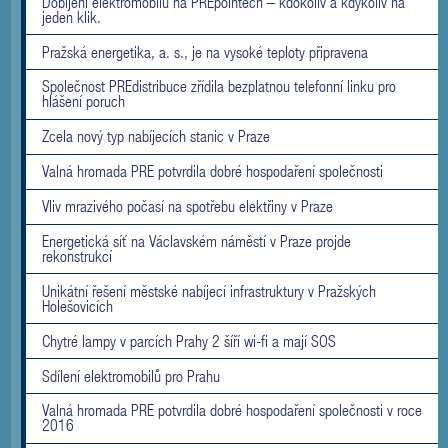
Dobíjení elektromobilu na PREpointech – kdokoliv a kdykoliv na
jeden klik.
Pražská energetika, a. s., je na vysoké teploty připravena
Společnost PREdistribuce zřídila bezplatnou telefonní linku pro
hlášení poruch
Zcela nový typ nabíjecích stanic v Praze
Valná hromada PRE potvrdila dobré hospodaření společnosti
Vliv mrazivého počasí na spotřebu elektřiny v Praze
Energetická síť na Václavském náměstí v Praze projde
rekonstrukcí
Unikátní řešení městské nabíjecí infrastruktury v Pražských
Holešovicích
Chytré lampy v parcích Prahy 2 šíří wi-fi a mají SOS
Sdílení elektromobilů pro Prahu
Valná hromada PRE potvrdila dobré hospodaření společnosti v roce
2016