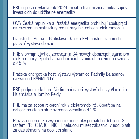
PRE úspěšně zvládla rok 2024, posílila tržní pozici a pokračuje v
investicích do udržitelné energetiky
OMV Česká republika a Pražská energetika prohlubují spolupráci
na rozšíření infrastruktury pro ultrarychlé dobíjení elektromobilů
Frankfurt – Praha – Bratislava: Galerie PRE hostí mezinárodní
putovní výstavu obrazů
PRE v prvním čtvrtletí zprovoznila 34 nových dobíjecích stanic pro
elektromobily. Spotřeba na dobíjecích stanicích meziročně vzrostla
o 45 %
Pražská energetika hostí výstavu výtvarnice Radmily Balabanov
nazvanou FRAGMENTY
PRE podporuje kulturu. Ve firemní galerii vystaví obrazy Vladimíra
Halamáska a Tomiho Reidy
PRE má za sebou rekordní rok v elektromobilitě. Spotřeba na
dobíjecích stanicích meziročně vzrostla o 44 %
Pražská energetika zvýhodňuje podmínky pomalého dobíjení. S
tarifem PRE CHARGE NIGHT nebudou muset zákazníci v noci platit
za čas strávený na dobíjecí stanici.