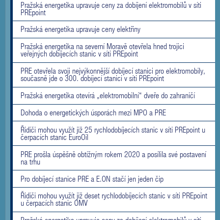
Pražská energetika upravuje ceny za dobíjení elektromobilů v síti
PREpoint
Pražská energetika upravuje ceny elektřiny
Pražská energetika na severní Moravě otevřela hned trojici
veřejných dobíjecích stanic v síti PREpoint
PRE otevřela svoji nejvýkonnější dobíjecí stanici pro elektromobily,
současně jde o 300. dobíjecí stanici v síti PREpoint
Pražská energetika otevírá „elektromobilní“ dveře do zahraničí
Dohoda o energetických úsporách mezi MPO a PRE
Řidiči mohou využít již 25 rychlodobíjecích stanic v síti PREpoint u
čerpacích stanic EuroOil
PRE prošla úspěšně obtížným rokem 2020 a posílila své postavení
na trhu
Pro dobíjecí stanice PRE a E.ON stačí jen jeden čip
Řidiči mohou využít již deset rychlodobíjecích stanic v síti PREpoint
u čerpacích stanic OMV