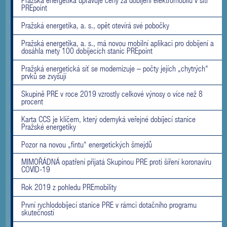
Pražská energetika upravuje ceny za dobíjení elektromobilů v síti
PREpoint
Pražská energetika, a. s., opět otevírá své pobočky
Pražská energetika, a. s., má novou mobilní aplikaci pro dobíjení a
dosáhla mety 100 dobíjecích stanic PREpoint
Pražská energetická síť se modernizuje – počty jejích „chytrých“
prvků se zvyšují
Skupině PRE v roce 2019 vzrostly celkové výnosy o více než 8
procent
Karta CCS je klíčem, který odemyká veřejné dobíjecí stanice
Pražské energetiky
Pozor na novou „fintu“ energetických šmejdů
MIMOŘÁDNÁ opatření přijatá Skupinou PRE proti šíření koronaviru
COVID-19
Rok 2019 z pohledu PREmobility
První rychlodobíjecí stanice PRE v rámci dotačního programu
skutečností