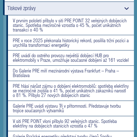
Tiskové zprávy
V prvním pololetí přibylo v síti PRE POINT 32 veřejných dobíjecích
stanic. Spotřeba meziročně vzrostla o 45 %, počet unikátních
transakcí o 40 %
PRE v roce 2025 překonala historický rekord, posílila tržní pozici a
urychlila transformaci energetiky
PRE uvádí do ostrého provozu největší dobíjecí HUB pro
elektromobily v Praze, umožňuje současné dobíjení až 161 vozidel
Do Galerie PRE míří mezinárodní výstava Frankfurt – Praha –
Bratislava
PRE hlásí nárůst zájmu o dobíjení elektromobilů: spotřeba elektřiny
se meziročně zvýšila o 41 %, počet unikátních zákazníků narostl
o 81 %. Přibylo 27 nových dobíjecích stanic
Galerie PRE uvádí výstavu Tři v přítomnosti. Představuje tvorbu
trojice současných výtvarníků
V síti PRE POINT vloni přibylo 92 veřejných stanic. Spotřeba
elektřiny na dobíjecích stanicích vzrostla o 47 %
Galerie Pražské energetiky představí tvorbu členů Spolku