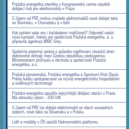
Pražská energetika otevřela u Kongresového centra největší
dobíjecí hub pro elektromobily v Praze
S čipem od PRE mohou majitelé elektromobilů nově dobíjet také
ve Slovinsku, v Chorvatsku a v Itálii
Kdo pohání vaše sny i každodenní maličkosti? Odpověď nabízí
nová kampaň, kterou pro společnost Pražská energetika, a. s.
připravila agentura WMC Grey.
Společná písemná zpráva o způsobu naplňování závazků stran
dobrovolné dohody mezi Českou republikou zastoupenou
Ministerstvem průmyslu a obchodu a společností Pražská
energetika, a.s.
Pražská plynárenská, Pražská energetika a Sportovní Klub Slavia
Praha budou spolupracovat na rozvoji energetického hospodářství
a vodíkových technologií
Pražská energetika spustila nejrychlejší dobíjecí stanici v Praze.
Má obrovský výkon - 300 kW
S čipem od PRE lze dobíjet elektromobil ve všech sousedních
státech, nově také na Slovensku a v Polsku
Lídři e-mobility v ČR založili Elektromobilní platformu