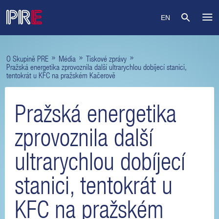
EN
»
»
»
O Skupině PRE
Média
Tiskové zprávy
Pražská energetika zprovoznila další ultrarychlou dobíjecí stanici,
tentokrát u KFC na pražském Kačerově
Pražská energetika
zprovoznila další
ultrarychlou dobíjecí
stanici, tentokrát u
KFC na pražském