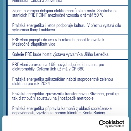
Německa, Česka a Slovenska
Zájem o veřejné dobíjení elektromobilů stále roste. Spotřeba na
stanicích PRE POINT meziročně vzrostla o téměř 50 %
Pražská energetika i letos podporuje kulturu. V březnu vystaví dílo
výtvarnice Ilony Loubkové
PRE vloni připojila do své sítě rekordní počet fotovoltaik.
Meziročně třiapůlkrát více
Galerie PRE bude hostit výstavu výtvarníka Jiřího Lenečka
PRE vloni zprovoznila 169 nových dobíjecích stanic pro
elektromobily. Celkem jich už má v ČR 660
Pražská energetika zákazníkům nabízí stoprocentně zelenou
elektřinu pro rok 2024
Pražská energetika zprovoznila transformovnu Slivenec, posiluje
tak distribuční soustavu na jihozápadě metropole
Pražská energetika připravila kampaň z oblasti společenské
odpovědnosti, vyzdvihuje pomoc klientům Konta Bariéry
Pražská energetika od září zlevní cenu za dodávku elektřiny pro
domácnosti o 20 % a plynu o 30 %