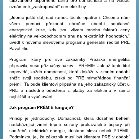
takzvaného úsporného tarifu pro domácnosti a na vládou
oznámené „zastropování“ cen elektřiny.
„Jdeme ještě dál, nad rámec těchto opatření. Chceme nám
všem pomoci překonat náročné období současné
energetické krize, kdy jsou vlivem mnoha faktorů ceny
elektřiny na velkoobchodním trhu na rekordních hodnotách,“
uvedl k novému slevovému programu generální ředitel PRE
Pavel Elis.
Program, který pro své zákazníky Pražská energetika
připravila, nese příznačný název – PRÉMIE. Jak už tento titul
napovídá, každá domácnost, která dokáže v zimním období
snížit svoji spotřebu, získá od PRE mimořádnou finanční
prémii. Ta bude klientovi připsána na jeho zákaznický účet u
PRE a následně odečtena z platby za elektřinu v rámci
nejbližšího vyúčtování.
Jak program PRÉMIE funguje?
Princip je jednoduchý. Domácnost, která dosáhne během
nadcházející zimní topné sezóny prokazatelné úspory při
spotřebě elektrické energie, dostane slevu neboli PRÉMII.
Podmínkou je, že zákazník musí být klientem PRE v období