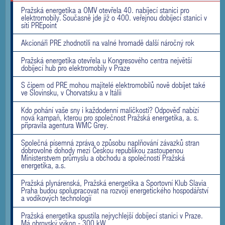
Pražská energetika a OMV otevřela 40. nabíjecí stanici pro
elektromobily. Současně jde již o 400. veřejnou dobíjecí stanici v
síti PREpoint
Akcionáři PRE zhodnotili na valné hromadě další náročný rok
Pražská energetika otevřela u Kongresového centra největší
dobíjecí hub pro elektromobily v Praze
S čipem od PRE mohou majitelé elektromobilů nově dobíjet také
ve Slovinsku, v Chorvatsku a v Itálii
Kdo pohání vaše sny i každodenní maličkosti? Odpověď nabízí
nová kampaň, kterou pro společnost Pražská energetika, a. s.
připravila agentura WMC Grey.
Společná písemná zpráva o způsobu naplňování závazků stran
dobrovolné dohody mezi Českou republikou zastoupenou
Ministerstvem průmyslu a obchodu a společností Pražská
energetika, a.s.
Pražská plynárenská, Pražská energetika a Sportovní Klub Slavia
Praha budou spolupracovat na rozvoji energetického hospodářství
a vodíkových technologií
Pražská energetika spustila nejrychlejší dobíjecí stanici v Praze.
Má obrovský výkon - 300 kW