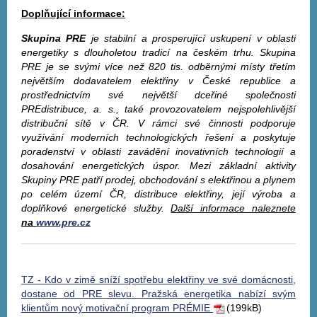
Doplňující informace:
Skupina PRE
je stabilní a prosperující uskupení v oblasti
energetiky s dlouholetou tradicí na českém trhu. Skupina
PRE je se svými více než 820 tis. odběrnými místy třetím
největším dodavatelem elektřiny v České republice a
prostřednictvím své největší dceřiné společnosti
PREdistribuce, a. s., také provozovatelem nejspolehlivější
distribuční sítě v ČR. V rámci své činnosti podporuje
využívání moderních technologických řešení a poskytuje
poradenství v oblasti zavádění inovativních technologií a
dosahování energetických úspor. Mezi základní aktivity
Skupiny PRE patří prodej, obchodování s elektřinou a plynem
po celém území ČR, distribuce elektřiny, její výroba a
doplňkové energetické služby.
Další informace naleznete
na
www.pre.cz
TZ - Kdo v zimě sníží spotřebu elektřiny ve své domácnosti,
dostane od PRE slevu. Pražská energetika nabízí svým
klientům nový motivační program PRÉMIE
(199kB)