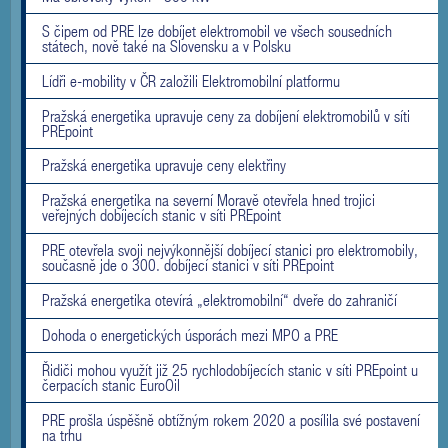
S čipem od PRE lze dobíjet elektromobil ve všech sousedních
státech, nově také na Slovensku a v Polsku
Lídři e-mobility v ČR založili Elektromobilní platformu
Pražská energetika upravuje ceny za dobíjení elektromobilů v síti
PREpoint
Pražská energetika upravuje ceny elektřiny
Pražská energetika na severní Moravě otevřela hned trojici
veřejných dobíjecích stanic v síti PREpoint
PRE otevřela svoji nejvýkonnější dobíjecí stanici pro elektromobily,
současně jde o 300. dobíjecí stanici v síti PREpoint
Pražská energetika otevírá „elektromobilní“ dveře do zahraničí
Dohoda o energetických úsporách mezi MPO a PRE
Řidiči mohou využít již 25 rychlodobíjecích stanic v síti PREpoint u
čerpacích stanic EuroOil
PRE prošla úspěšně obtížným rokem 2020 a posílila své postavení
na trhu