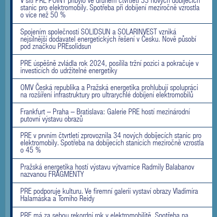
V síti PRE POINT přibylo ve druhém čtvrtletí 33 nových dobíjecích
stanic pro elektromobily. Spotřeba při dobíjení meziročně vzrostla
o více než 50 %
Spojením společností SOLIDSUN a SOLARINVEST vzniká
nejsilnější dodavatel energetických řešení v Česku. Nově působí
pod značkou PREsolidsun
PRE úspěšně zvládla rok 2024, posílila tržní pozici a pokračuje v
investicích do udržitelné energetiky
OMV Česká republika a Pražská energetika prohlubují spolupráci
na rozšíření infrastruktury pro ultrarychlé dobíjení elektromobilů
Frankfurt – Praha – Bratislava: Galerie PRE hostí mezinárodní
putovní výstavu obrazů
PRE v prvním čtvrtletí zprovoznila 34 nových dobíjecích stanic pro
elektromobily. Spotřeba na dobíjecích stanicích meziročně vzrostla
o 45 %
Pražská energetika hostí výstavu výtvarnice Radmily Balabanov
nazvanou FRAGMENTY
PRE podporuje kulturu. Ve firemní galerii vystaví obrazy Vladimíra
Halamáska a Tomiho Reidy
PRE má za sebou rekordní rok v elektromobilitě. Spotřeba na