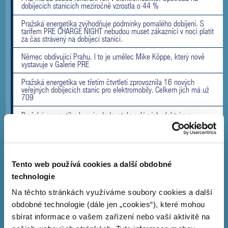
dobíjecích stanicích meziročně vzrostla o 44 %
Pražská energetika zvýhodňuje podmínky pomalého dobíjení. S
tarifem PRE CHARGE NIGHT nebudou muset zákazníci v noci platit
za čas strávený na dobíjecí stanici.
Němec obdivující Prahu. I to je umělec Mike Köppe, který nově
vystavuje v Galerie PRE
Pražská energetika ve třetím čtvrtletí zprovoznila 16 nových
veřejných dobíjecích stanic pro elektromobily. Celkem jich má už
709
Pražská energetika kupuje dodavatele solárních elektráren,
společnost SolidSun
PRE staví na Sokolovsku svou největší fotovoltaickou elektrárnu.
Projekt za 400 milionů korun myslí i na přírodu
Tento web používá cookies a další obdobné
Galerie PRE zve na novou výstavu. Studenti představí obrazy,
keramiku, sklářskou plastiku i udržitelnou módu
technologie
Pražská energetika provozuje už téměř 700 dobíjecích stanic.
Na těchto stránkách využíváme soubory cookies a další
Celkový počet transakcí se na stanicích PRE POINT zvýšil
obdobné technologie (dále jen „cookies“), které mohou
meziročně o 36 %
sbírat informace o vašem zařízení nebo vaší aktivitě na
Pražská energetika výrazně zlevní cenu dodávek pro domácnosti,