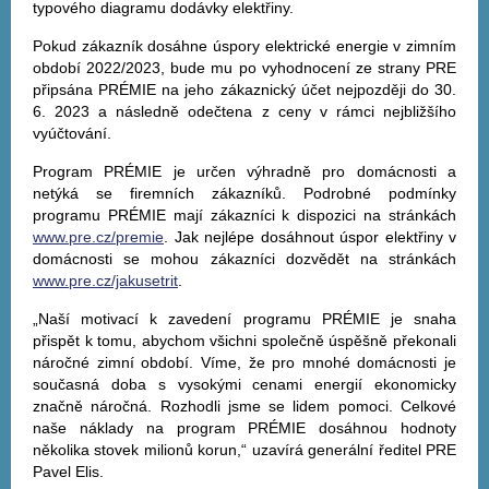
typového diagramu dodávky elektřiny.
Pokud zákazník dosáhne úspory elektrické energie v zimním
období 2022/2023, bude mu po vyhodnocení ze strany PRE
připsána PRÉMIE na jeho zákaznický účet nejpozději do 30.
6. 2023 a následně odečtena z ceny v rámci nejbližšího
vyúčtování.
Program PRÉMIE je určen výhradně pro domácnosti a
netýká se firemních zákazníků. Podrobné podmínky
programu PRÉMIE mají zákazníci k dispozici na stránkách
www.pre.cz/premie
. Jak nejlépe dosáhnout úspor elektřiny v
domácnosti se mohou zákazníci dozvědět na stránkách
www.pre.cz/jakusetrit
.
„Naší motivací k zavedení programu PRÉMIE je snaha
přispět k tomu, abychom všichni společně úspěšně překonali
náročné zimní období. Víme, že pro mnohé domácnosti je
současná doba s vysokými cenami energií ekonomicky
značně náročná. Rozhodli jsme se lidem pomoci. Celkové
naše náklady na program PRÉMIE dosáhnou hodnoty
několika stovek milionů korun,“ uzavírá generální ředitel PRE
Pavel Elis.