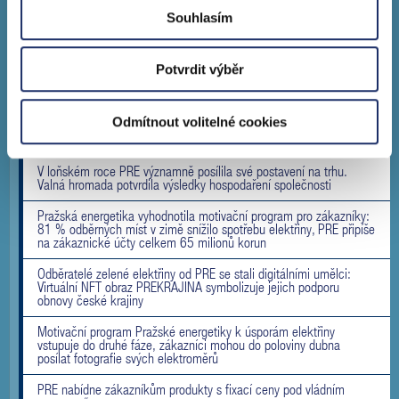
Souhlasím
Pražská energetika připravila kampaň z oblasti společenské
odpovědnosti, vyzdvihuje pomoc klientům Konta Bariéry
Pražská energetika od září zlevní cenu za dodávku elektřiny pro
Potvrdit výběr
domácnosti o 20 % a plynu o 30 %
Pražská energetika zprovoznila ultrarychlou dobíjecí stanici pro
Odmítnout volitelné cookies
elektromobily ve Vršovicích, současně jde o 600. stanici v síti
PREpoint
V loňském roce PRE významně posílila své postavení na trhu.
Valná hromada potvrdila výsledky hospodaření společnosti
Pražská energetika vyhodnotila motivační program pro zákazníky:
81 % odběrných míst v zimě snížilo spotřebu elektřiny, PRE připíše
na zákaznické účty celkem 65 milionů korun
Odběratelé zelené elektřiny od PRE se stali digitálními umělci:
Virtuální NFT obraz PREKRAJINA symbolizuje jejich podporu
obnovy české krajiny
Motivační program Pražské energetiky k úsporám elektřiny
vstupuje do druhé fáze, zákazníci mohou do poloviny dubna
posílat fotografie svých elektroměrů
PRE nabídne zákazníkům produkty s fixací ceny pod vládním