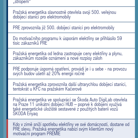
„stropem“
Pražská energetika slavnostně otevřela svoji 500. veřejnou
dobíjecí stanici pro elektromobily
PRE zprovoznila již 500. dobíjecí stanici pro elektromobily
Do motivačního programu k úsporám elektřiny se přihlásilo 59
tisíc zákazníků PRE
Pražská energetika od ledna zastropuje ceny elektřiny a plynu,
zákazníkům rozešle oznámení a nové rozpisy záloh
PRE podporuje úsporná opatření, provádí je i u sebe - na provozu
svých budov ušetří až 20% energií ročně
Pražská energetika zprovoznila další ultrarychlou dobíjecí stanici,
tentokrát u KFC na pražském Kačerově
Pražská energetika ve spolupráci se Škoda Auto DigiLab otevřela
na Praze 11 unikátní dobíjecí HUB – poprvé k dobíjení využívá
také energetické úložiště sestavené z použitých baterií vozů
ŠKODA Enyaq
Kdo v zimě sníží spotřebu elektřiny ve své domácnosti, dostane od
PRE slevu. Pražská energetika nabízí svým klientům nový
motivační program PRÉMIE