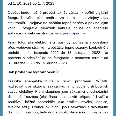
od 1. 10. 2021 do 1. 7. 2023.
Odečet bude možné provést tak, že zákazník pořídí digitální
fotografii svého elektroměru, ze které bude zřejmý stav
elektroměru. Nejprve na začátku topné sezóny a pak na jejím
konci. Fotografie zákazník nahraje online do speciální
aplikace na webové stránce
www.pre.cz/premie
.
První fotografie elektroměru musí být pořízena a odeslána
přes webovou stránku na počátku topné sezóny, konkrétně v
období od 1. listopadu 2022 do 15. listopadu 2022. Na
pořízení a odeslání druhé fotografie je stanoven termín od
31. března 2023 do 15. dubna 2023.
Jak proběhne vyhodnocení?
Pražská energetika bude v rámci programu PRÉMIE
rozlišovat dvě skupiny zákazníků, a to podle distribučních
sazeb elektřiny. První skupinou jsou zákazníci s jednotarifní
distribuční sazbou (elektřinou pouze svítí, případně i vaří a
používají běžné spotřebiče jako pračka, myčka, lednice,
televize atd.). Druhou skupinou jsou zákazníci s dvoutarifní
distribuční sazbou, tedy domácnosti, které elektřinu využívají