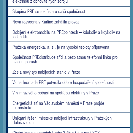
elektřinou z obnovitelných zdrojů
Skupina PRE se rozrůstá o další společnost
Nová rozvodna v Karlíně zahájila provoz
Dobíjení elektromobilu na PREpointech – kdokoliv a kdykoliv na
jeden klik.
Pražská energetika, a. s., je na vysoké teploty připravena
Společnost PREdistribuce zřídila bezplatnou telefonní linku pro
hlášení poruch
Zcela nový typ nabíjecích stanic v Praze
Valná hromada PRE potvrdila dobré hospodaření společnosti
Vliv mrazivého počasí na spotřebu elektřiny v Praze
Energetická síť na Václavském náměstí v Praze projde
rekonstrukcí
Unikátní řešení městské nabíjecí infrastruktury v Pražských
Holešovicích
Chytré lampy v parcích Prahy 2 šíří wi-fi a mají SOS