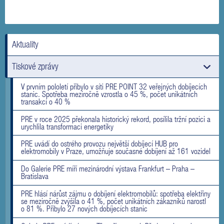
Aktuality
Tiskové zprávy
V prvním pololetí přibylo v síti PRE POINT 32 veřejných dobíjecích
stanic. Spotřeba meziročně vzrostla o 45 %, počet unikátních
transakcí o 40 %
PRE v roce 2025 překonala historický rekord, posílila tržní pozici a
urychlila transformaci energetiky
PRE uvádí do ostrého provozu největší dobíjecí HUB pro
elektromobily v Praze, umožňuje současné dobíjení až 161 vozidel
Do Galerie PRE míří mezinárodní výstava Frankfurt – Praha –
Bratislava
PRE hlásí nárůst zájmu o dobíjení elektromobilů: spotřeba elektřiny
se meziročně zvýšila o 41 %, počet unikátních zákazníků narostl
o 81 %. Přibylo 27 nových dobíjecích stanic