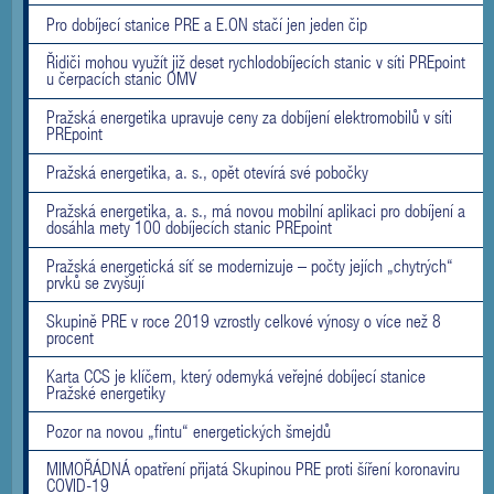
Pro dobíjecí stanice PRE a E.ON stačí jen jeden čip
Řidiči mohou využít již deset rychlodobíjecích stanic v síti PREpoint
u čerpacích stanic OMV
Pražská energetika upravuje ceny za dobíjení elektromobilů v síti
PREpoint
Pražská energetika, a. s., opět otevírá své pobočky
Pražská energetika, a. s., má novou mobilní aplikaci pro dobíjení a
dosáhla mety 100 dobíjecích stanic PREpoint
Pražská energetická síť se modernizuje – počty jejích „chytrých“
prvků se zvyšují
Skupině PRE v roce 2019 vzrostly celkové výnosy o více než 8
procent
Karta CCS je klíčem, který odemyká veřejné dobíjecí stanice
Pražské energetiky
Pozor na novou „fintu“ energetických šmejdů
MIMOŘÁDNÁ opatření přijatá Skupinou PRE proti šíření koronaviru
COVID-19