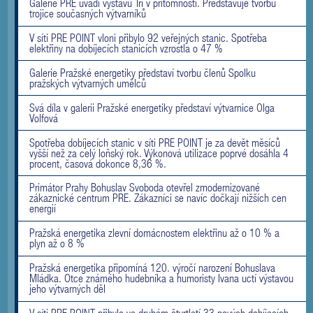
Galerie PRE uvádí výstavu Tři v přítomnosti. Představuje tvorbu
trojice současných výtvarníků
V síti PRE POINT vloni přibylo 92 veřejných stanic. Spotřeba
elektřiny na dobíjecích stanicích vzrostla o 47 %
Galerie Pražské energetiky představí tvorbu členů Spolku
pražských výtvarných umělců
Svá díla v galerii Pražské energetiky představí výtvarnice Olga
Volfová
Spotřeba dobíjecích stanic v síti PRE POINT je za devět měsíců
vyšší než za celý loňský rok. Výkonová utilizace poprvé dosáhla 4
procent, časová dokonce 8,36 %.
Primátor Prahy Bohuslav Svoboda otevřel zmodernizované
zákaznické centrum PRE. Zákazníci se navíc dočkají nižších cen
energií
Pražská energetika zlevní domácnostem elektřinu až o 10 % a
plyn až o 8 %
Pražská energetika připomíná 120. výročí narození Bohuslava
Mládka. Otce známého hudebníka a humoristy Ivana uctí výstavou
jeho výtvarných děl