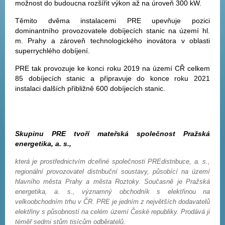
možnost do budoucna rozšířit výkon až na úroveň 300 kW.
Těmito dvěma instalacemi PRE upevňuje pozici
dominantního provozovatele dobíjecích stanic na území hl.
m. Prahy a zároveň technologického inovátora v oblasti
superrychlého dobíjení.
PRE tak provozuje ke konci roku 2019 na území CŘ celkem
85 dobíjecích stanic a připravuje do konce roku 2021
instalaci dalších přibližně 600 dobíjecích stanic.
Skupinu PRE tvoří mateřská společnost Pražská
energetika, a. s.,
která je prostřednictvím dceřiné společnosti PREdistribuce, a. s.,
regionální provozovatel distribuční soustavy, působící na území
hlavního města Prahy a města Roztoky. Současně je Pražská
energetika, a. s., významný obchodník s elektřinou na
velkoobchodním trhu v ČR. PRE je jedním z největších dodavatelů
elektřiny s působností na celém území České republiky. Prodává ji
téměř sedmi stům tisícům odběratelů.