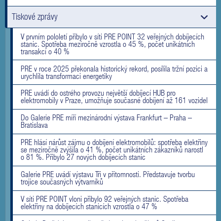
Tiskové zprávy
V prvním pololetí přibylo v síti PRE POINT 32 veřejných dobíjecích
stanic. Spotřeba meziročně vzrostla o 45 %, počet unikátních
transakcí o 40 %
PRE v roce 2025 překonala historický rekord, posílila tržní pozici a
urychlila transformaci energetiky
PRE uvádí do ostrého provozu největší dobíjecí HUB pro
elektromobily v Praze, umožňuje současné dobíjení až 161 vozidel
Do Galerie PRE míří mezinárodní výstava Frankfurt – Praha –
Bratislava
PRE hlásí nárůst zájmu o dobíjení elektromobilů: spotřeba elektřiny
se meziročně zvýšila o 41 %, počet unikátních zákazníků narostl
o 81 %. Přibylo 27 nových dobíjecích stanic
Galerie PRE uvádí výstavu Tři v přítomnosti. Představuje tvorbu
trojice současných výtvarníků
V síti PRE POINT vloni přibylo 92 veřejných stanic. Spotřeba
elektřiny na dobíjecích stanicích vzrostla o 47 %