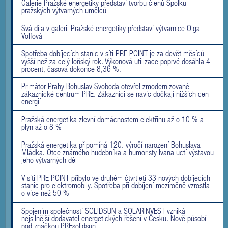
Galerie Pražské energetiky představí tvorbu členů Spolku
pražských výtvarných umělců
Svá díla v galerii Pražské energetiky představí výtvarnice Olga
Volfová
Spotřeba dobíjecích stanic v síti PRE POINT je za devět měsíců
vyšší než za celý loňský rok. Výkonová utilizace poprvé dosáhla 4
procent, časová dokonce 8,36 %.
Primátor Prahy Bohuslav Svoboda otevřel zmodernizované
zákaznické centrum PRE. Zákazníci se navíc dočkají nižších cen
energií
Pražská energetika zlevní domácnostem elektřinu až o 10 % a
plyn až o 8 %
Pražská energetika připomíná 120. výročí narození Bohuslava
Mládka. Otce známého hudebníka a humoristy Ivana uctí výstavou
jeho výtvarných děl
V síti PRE POINT přibylo ve druhém čtvrtletí 33 nových dobíjecích
stanic pro elektromobily. Spotřeba při dobíjení meziročně vzrostla
o více než 50 %
Spojením společností SOLIDSUN a SOLARINVEST vzniká
nejsilnější dodavatel energetických řešení v Česku. Nově působí
pod značkou PREsolidsun