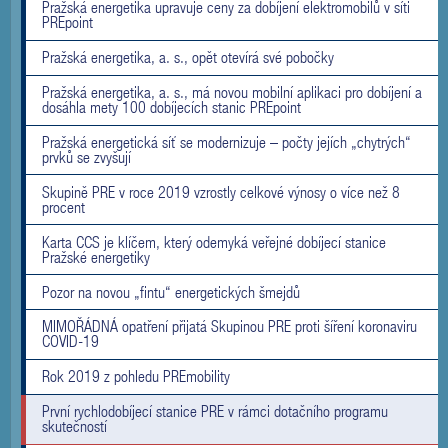
Pražská energetika upravuje ceny za dobíjení elektromobilů v síti
PREpoint
Pražská energetika, a. s., opět otevírá své pobočky
Pražská energetika, a. s., má novou mobilní aplikaci pro dobíjení a
dosáhla mety 100 dobíjecích stanic PREpoint
Pražská energetická síť se modernizuje – počty jejích „chytrých“
prvků se zvyšují
Skupině PRE v roce 2019 vzrostly celkové výnosy o více než 8
procent
Karta CCS je klíčem, který odemyká veřejné dobíjecí stanice
Pražské energetiky
Pozor na novou „fintu“ energetických šmejdů
MIMOŘÁDNÁ opatření přijatá Skupinou PRE proti šíření koronaviru
COVID-19
Rok 2019 z pohledu PREmobility
První rychlodobíjecí stanice PRE v rámci dotačního programu
skutečností