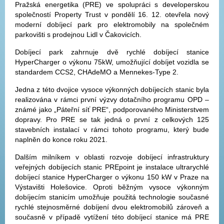
Pražská energetika (PRE) ve spolupráci s developerskou
společností Property Trust v pondělí 16. 12. otevřela nový
moderní dobíjecí park pro elektromobily na společném
parkovišti s prodejnou Lidl v Čakovicích.
Dobíjecí park zahrnuje dvě rychlé dobíjecí stanice
HyperCharger o výkonu 75kW, umožňující dobíjet vozidla se
standardem CCS2, CHAdeMO a Mennekes-Type 2.
Jedna z této dvojice vysoce výkonných dobíjecích stanic byla
realizována v rámci první výzvy dotačního programu OPD –
známé jako „Páteřní síť PRE“, podporovaného Ministerstvem
dopravy. Pro PRE se tak jedná o první z celkových 125
stavebních instalací v rámci tohoto programu, který bude
naplněn do konce roku 2021.
Dalším milníkem v oblasti rozvoje dobíjecí infrastruktury
veřejných dobíjecích stanic PREpoint je instalace ultrarychlé
dobíjecí stanice HyperCharger o výkonu 150 kW v Praze na
Výstavišti Holešovice. Oproti běžným vysoce výkonným
dobíjecím stanicím umožňuje použitá technologie současné
rychlé stejnosměrné dobíjení dvou elektromobilů zároveň a
současně v případě vytížení této dobíjecí stanice má PRE