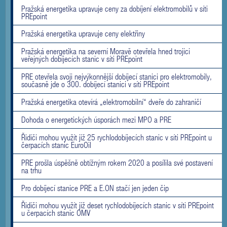
Pražská energetika upravuje ceny za dobíjení elektromobilů v síti
PREpoint
Pražská energetika upravuje ceny elektřiny
Pražská energetika na severní Moravě otevřela hned trojici
veřejných dobíjecích stanic v síti PREpoint
PRE otevřela svoji nejvýkonnější dobíjecí stanici pro elektromobily,
současně jde o 300. dobíjecí stanici v síti PREpoint
Pražská energetika otevírá „elektromobilní“ dveře do zahraničí
Dohoda o energetických úsporách mezi MPO a PRE
Řidiči mohou využít již 25 rychlodobíjecích stanic v síti PREpoint u
čerpacích stanic EuroOil
PRE prošla úspěšně obtížným rokem 2020 a posílila své postavení
na trhu
Pro dobíjecí stanice PRE a E.ON stačí jen jeden čip
Řidiči mohou využít již deset rychlodobíjecích stanic v síti PREpoint
u čerpacích stanic OMV