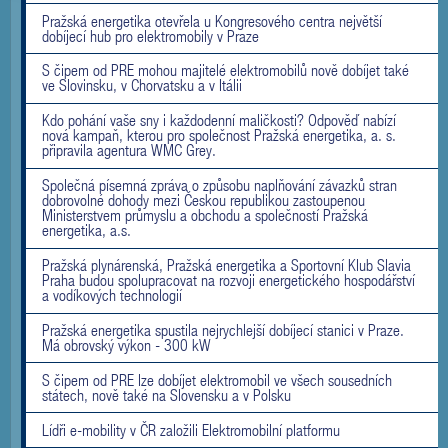
Pražská energetika otevřela u Kongresového centra největší
dobíjecí hub pro elektromobily v Praze
S čipem od PRE mohou majitelé elektromobilů nově dobíjet také
ve Slovinsku, v Chorvatsku a v Itálii
Kdo pohání vaše sny i každodenní maličkosti? Odpověď nabízí
nová kampaň, kterou pro společnost Pražská energetika, a. s.
připravila agentura WMC Grey.
Společná písemná zpráva o způsobu naplňování závazků stran
dobrovolné dohody mezi Českou republikou zastoupenou
Ministerstvem průmyslu a obchodu a společností Pražská
energetika, a.s.
Pražská plynárenská, Pražská energetika a Sportovní Klub Slavia
Praha budou spolupracovat na rozvoji energetického hospodářství
a vodíkových technologií
Pražská energetika spustila nejrychlejší dobíjecí stanici v Praze.
Má obrovský výkon - 300 kW
S čipem od PRE lze dobíjet elektromobil ve všech sousedních
státech, nově také na Slovensku a v Polsku
Lídři e-mobility v ČR založili Elektromobilní platformu