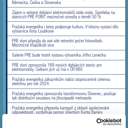
Německa, Česka a Slovenska
Zájem o veřejné dobíjení elektromobilů stále roste. Spotřeba na
stanicích PRE POINT meziročně vzrostla o téměř 50 %
Pražská energetika i letos podporuje kulturu. V březnu vystaví dílo
výtvarnice Ilony Loubkové
PRE vloni připojila do své sítě rekordní počet fotovoltaik.
Meziročně třiapůlkrát více
Galerie PRE bude hostit výstavu výtvarníka Jiřího Lenečka
PRE vloni zprovoznila 169 nových dobíjecích stanic pro
elektromobily. Celkem jich už má v ČR 660
Pražská energetika zákazníkům nabízí stoprocentně zelenou
elektřinu pro rok 2024
Pražská energetika zprovoznila transformovnu Slivenec, posiluje
tak distribuční soustavu na jihozápadě metropole
Pražská energetika připravila kampaň z oblasti společenské
odpovědnosti, vyzdvihuje pomoc klientům Konta Bariéry
Pražská energetika od září zlevní cenu za dodávku elektřiny pro
domácnosti o 20 % a plynu o 30 %