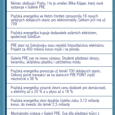
Němec obdivující Prahu. I to je umělec Mike Köppe, který nově
vystavuje v Galerie PRE
Pražská energetika ve třetím čtvrtletí zprovoznila 16 nových
veřejných dobíjecích stanic pro elektromobily. Celkem jich má už
709
Pražská energetika kupuje dodavatele solárních elektráren,
společnost SolidSun
PRE staví na Sokolovsku svou největší fotovoltaickou elektrárnu.
Projekt za 400 milionů korun myslí i na přírodu
Galerie PRE zve na novou výstavu. Studenti představí obrazy,
keramiku, sklářskou plastiku i udržitelnou módu
Pražská energetika provozuje už téměř 700 dobíjecích stanic.
Celkový počet transakcí se na stanicích PRE POINT zvýšil
meziročně o 36 %
Pražská energetika výrazně zlevní cenu dodávek pro domácnosti,
u elektřiny až o 20 % a u plynu až o 16 %
Pražská energetika vloni dosáhla čistého zisku 3,12 miliardy
korun, do investic šlo téměř 2,5 miliardy
Mezinárodní výstava v Galerii PRE. Svá díla představí tvůrci z