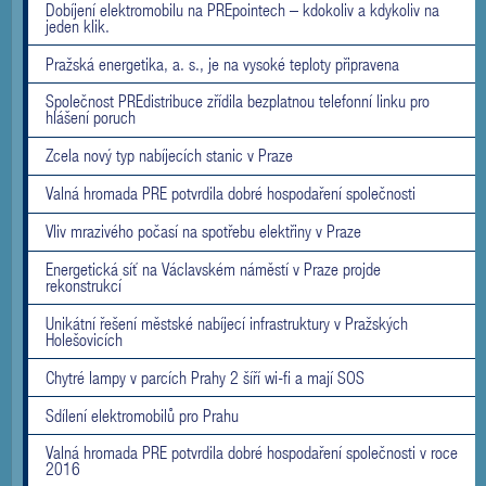
Dobíjení elektromobilu na PREpointech – kdokoliv a kdykoliv na
jeden klik.
Pražská energetika, a. s., je na vysoké teploty připravena
Společnost PREdistribuce zřídila bezplatnou telefonní linku pro
hlášení poruch
Zcela nový typ nabíjecích stanic v Praze
Valná hromada PRE potvrdila dobré hospodaření společnosti
Vliv mrazivého počasí na spotřebu elektřiny v Praze
Energetická síť na Václavském náměstí v Praze projde
rekonstrukcí
Unikátní řešení městské nabíjecí infrastruktury v Pražských
Holešovicích
Chytré lampy v parcích Prahy 2 šíří wi-fi a mají SOS
Sdílení elektromobilů pro Prahu
Valná hromada PRE potvrdila dobré hospodaření společnosti v roce
2016