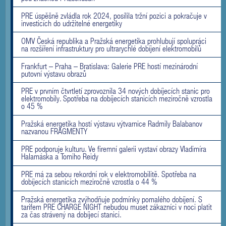
PRE úspěšně zvládla rok 2024, posílila tržní pozici a pokračuje v
investicích do udržitelné energetiky
OMV Česká republika a Pražská energetika prohlubují spolupráci
na rozšíření infrastruktury pro ultrarychlé dobíjení elektromobilů
Frankfurt – Praha – Bratislava: Galerie PRE hostí mezinárodní
putovní výstavu obrazů
PRE v prvním čtvrtletí zprovoznila 34 nových dobíjecích stanic pro
elektromobily. Spotřeba na dobíjecích stanicích meziročně vzrostla
o 45 %
Pražská energetika hostí výstavu výtvarnice Radmily Balabanov
nazvanou FRAGMENTY
PRE podporuje kulturu. Ve firemní galerii vystaví obrazy Vladimíra
Halamáska a Tomiho Reidy
PRE má za sebou rekordní rok v elektromobilitě. Spotřeba na
dobíjecích stanicích meziročně vzrostla o 44 %
Pražská energetika zvýhodňuje podmínky pomalého dobíjení. S
tarifem PRE CHARGE NIGHT nebudou muset zákazníci v noci platit
za čas strávený na dobíjecí stanici.